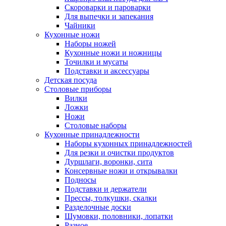
Скороварки и пароварки
Для выпечки и запекания
Чайники
Кухонные ножи
Наборы ножей
Кухонные ножи и ножницы
Точилки и мусаты
Подставки и аксессуары
Детская посуда
Столовые приборы
Вилки
Ложки
Ножи
Столовые наборы
Кухонные принадлежности
Наборы кухонных принадлежностей
Для резки и очистки продуктов
Дуршлаги, воронки, сита
Консервные ножи и открывалки
Подносы
Подставки и держатели
Прессы, толкушки, скалки
Разделочные доски
Шумовки, половники, лопатки
Разное