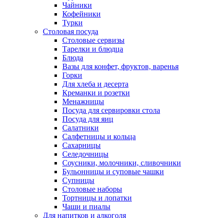
Чайники
Кофейники
Турки
Столовая посуда
Столовые сервизы
Тарелки и блюдца
Блюда
Вазы для конфет, фруктов, варенья
Горки
Для хлеба и десерта
Креманки и розетки
Менажницы
Посуда для сервировки стола
Посуда для яиц
Салатники
Салфетницы и кольца
Сахарницы
Селедочницы
Соусники, молочники, сливочники
Бульонницы и суповые чашки
Супницы
Столовые наборы
Тортницы и лопатки
Чаши и пиалы
Для напитков и алкоголя