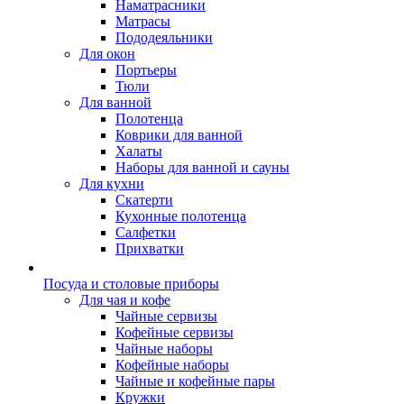
Наматрасники
Матрасы
Пододеяльники
Для окон
Портьеры
Тюли
Для ванной
Полотенца
Коврики для ванной
Халаты
Наборы для ванной и сауны
Для кухни
Скатерти
Кухонные полотенца
Салфетки
Прихватки
Посуда и столовые приборы
Для чая и кофе
Чайные сервизы
Кофейные сервизы
Чайные наборы
Кофейные наборы
Чайные и кофейные пары
Кружки