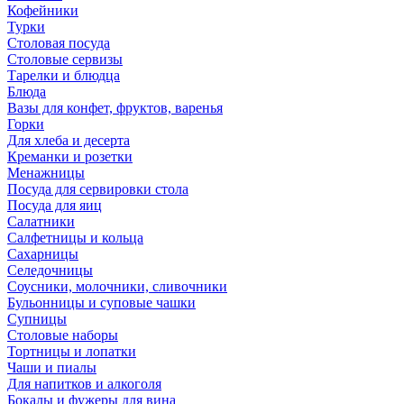
Кофейники
Турки
Столовая посуда
Столовые сервизы
Тарелки и блюдца
Блюда
Вазы для конфет, фруктов, варенья
Горки
Для хлеба и десерта
Креманки и розетки
Менажницы
Посуда для сервировки стола
Посуда для яиц
Салатники
Салфетницы и кольца
Сахарницы
Селедочницы
Соусники, молочники, сливочники
Бульонницы и суповые чашки
Супницы
Столовые наборы
Тортницы и лопатки
Чаши и пиалы
Для напитков и алкоголя
Бокалы и фужеры для вина