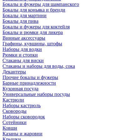
Бокалы и фужеры для шампанского
Бокалы для коньяка и бренди
Бокалы для мартини
Бокалы для пива
Бокалы и фужеры для коктейля
Бокалы и рюмки для ликера
Винные аксессуары
Графины, кувшины, штофы
Наборы для водки
Рюмки и стопки
Стаканы для виски
Стаканы и наборы для воды, сока
Декантеры
Прочие бокалы и фужеры
Барные принадлежности
Кухонная посуда
Универсальные наборы посуды
Кастрюли
Наборы кастрюль
Сковороды
Наборы сковородок
Сотейники
Ковши
Казаны и жаровни
Крышки