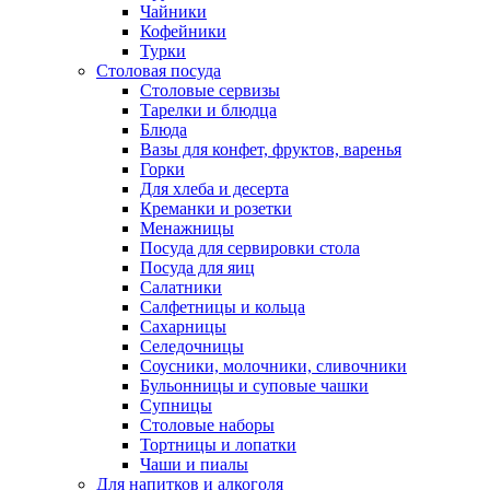
Чайники
Кофейники
Турки
Столовая посуда
Столовые сервизы
Тарелки и блюдца
Блюда
Вазы для конфет, фруктов, варенья
Горки
Для хлеба и десерта
Креманки и розетки
Менажницы
Посуда для сервировки стола
Посуда для яиц
Салатники
Салфетницы и кольца
Сахарницы
Селедочницы
Соусники, молочники, сливочники
Бульонницы и суповые чашки
Супницы
Столовые наборы
Тортницы и лопатки
Чаши и пиалы
Для напитков и алкоголя