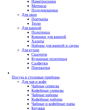
Наматрасники
Матрасы
Пододеяльники
Для окон
Портьеры
Тюли
Для ванной
Полотенца
Коврики для ванной
Халаты
Наборы для ванной и сауны
Для кухни
Скатерти
Кухонные полотенца
Салфетки
Прихватки
Посуда и столовые приборы
Для чая и кофе
Чайные сервизы
Кофейные сервизы
Чайные наборы
Кофейные наборы
Чайные и кофейные пары
Кружки