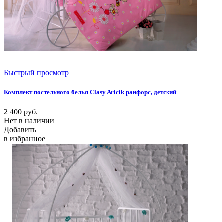
Быстрый просмотр
Комплект постельного белья Clasy Aricik ранфорс, детский
2 400
руб.
Нет в наличии
Добавить
в избранное