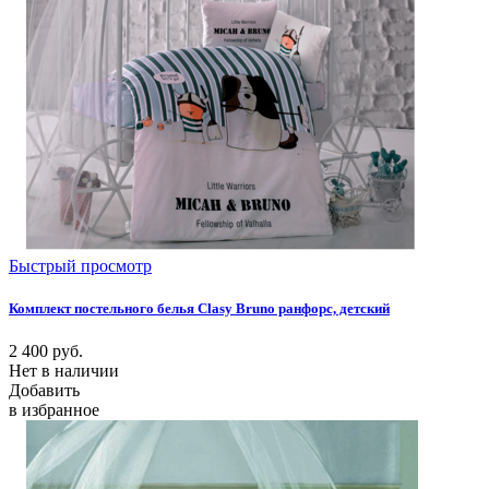
Быстрый просмотр
Комплект постельного белья Clasy Bruno ранфорс, детский
2 400
руб.
Нет в наличии
Добавить
в избранное