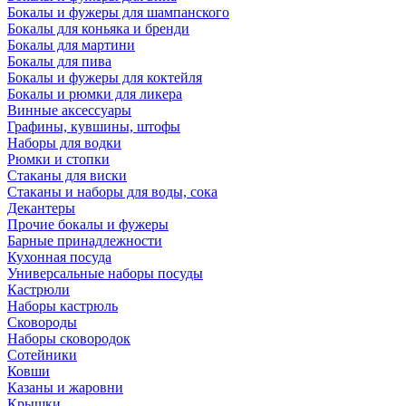
Бокалы и фужеры для шампанского
Бокалы для коньяка и бренди
Бокалы для мартини
Бокалы для пива
Бокалы и фужеры для коктейля
Бокалы и рюмки для ликера
Винные аксессуары
Графины, кувшины, штофы
Наборы для водки
Рюмки и стопки
Стаканы для виски
Стаканы и наборы для воды, сока
Декантеры
Прочие бокалы и фужеры
Барные принадлежности
Кухонная посуда
Универсальные наборы посуды
Кастрюли
Наборы кастрюль
Сковороды
Наборы сковородок
Сотейники
Ковши
Казаны и жаровни
Крышки