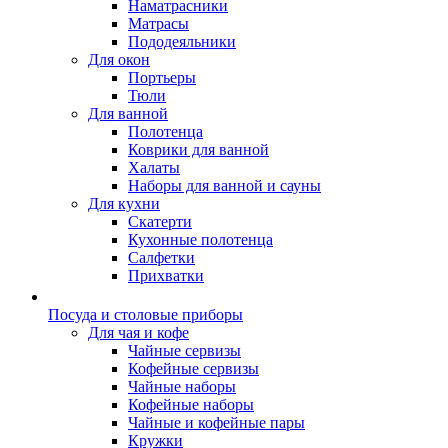
Наматрасники
Матрасы
Пододеяльники
Для окон
Портьеры
Тюли
Для ванной
Полотенца
Коврики для ванной
Халаты
Наборы для ванной и сауны
Для кухни
Скатерти
Кухонные полотенца
Салфетки
Прихватки
Посуда и столовые приборы
Для чая и кофе
Чайные сервизы
Кофейные сервизы
Чайные наборы
Кофейные наборы
Чайные и кофейные пары
Кружки