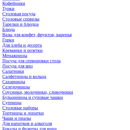
Кофейники
Турки
Столовая посуда
Столовые сервизы
Тарелки и блюдца
Блюда
Вазы для конфет, фруктов, варенья
Горки
Для хлеба и десерта
Креманки и розетки
Менажницы
Посуда для сервировки стола
Посуда для яиц
Салатники
Салфетницы и кольца
Сахарницы
Селедочницы
Соусники, молочники, сливочники
Бульонницы и суповые чашки
Супницы
Столовые наборы
Тортницы и лопатки
Чаши и пиалы
Для напитков и алкоголя
Бокалы и фужеры для вина