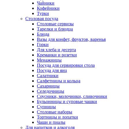
Чайники
Кофейники
Турки
Столовая посуда
Столовые сервизы
Тарелки и блюдца
Блюда
Вазы для конфет, фруктов, варенья
Горки
Для хлеба и десерта
Креманки и розетки
Менажницы
Посуда для сервировки стола
Посуда для яиц
Салатники
Салфетницы и кольца
Сахарницы
Селедочницы
Соусники, молочники, сливочники
Бульонницы и суповые чашки
Супницы
Столовые наборы
Тортницы и лопатки
Чаши и пиалы
Для напитков и алкоголя