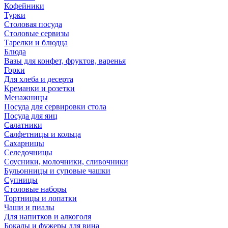
Кофейники
Турки
Столовая посуда
Столовые сервизы
Тарелки и блюдца
Блюда
Вазы для конфет, фруктов, варенья
Горки
Для хлеба и десерта
Креманки и розетки
Менажницы
Посуда для сервировки стола
Посуда для яиц
Салатники
Салфетницы и кольца
Сахарницы
Селедочницы
Соусники, молочники, сливочники
Бульонницы и суповые чашки
Супницы
Столовые наборы
Тортницы и лопатки
Чаши и пиалы
Для напитков и алкоголя
Бокалы и фужеры для вина