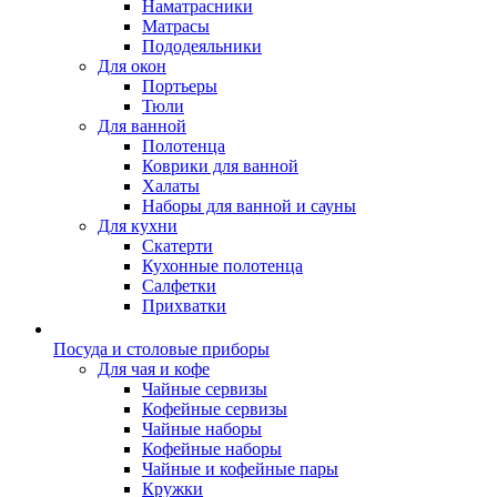
Наматрасники
Матрасы
Пододеяльники
Для окон
Портьеры
Тюли
Для ванной
Полотенца
Коврики для ванной
Халаты
Наборы для ванной и сауны
Для кухни
Скатерти
Кухонные полотенца
Салфетки
Прихватки
Посуда и столовые приборы
Для чая и кофе
Чайные сервизы
Кофейные сервизы
Чайные наборы
Кофейные наборы
Чайные и кофейные пары
Кружки