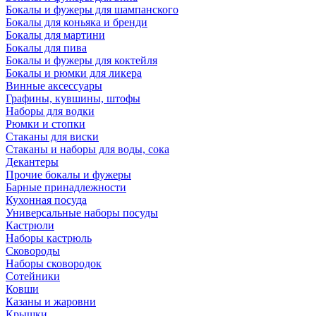
Бокалы и фужеры для шампанского
Бокалы для коньяка и бренди
Бокалы для мартини
Бокалы для пива
Бокалы и фужеры для коктейля
Бокалы и рюмки для ликера
Винные аксессуары
Графины, кувшины, штофы
Наборы для водки
Рюмки и стопки
Стаканы для виски
Стаканы и наборы для воды, сока
Декантеры
Прочие бокалы и фужеры
Барные принадлежности
Кухонная посуда
Универсальные наборы посуды
Кастрюли
Наборы кастрюль
Сковороды
Наборы сковородок
Сотейники
Ковши
Казаны и жаровни
Крышки