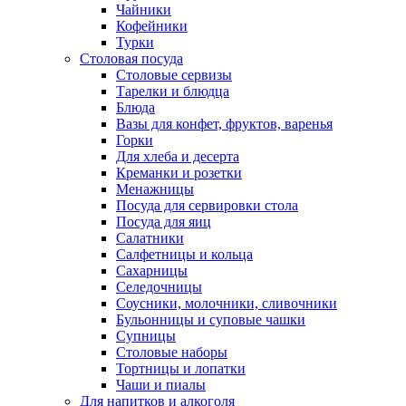
Чайники
Кофейники
Турки
Столовая посуда
Столовые сервизы
Тарелки и блюдца
Блюда
Вазы для конфет, фруктов, варенья
Горки
Для хлеба и десерта
Креманки и розетки
Менажницы
Посуда для сервировки стола
Посуда для яиц
Салатники
Салфетницы и кольца
Сахарницы
Селедочницы
Соусники, молочники, сливочники
Бульонницы и суповые чашки
Супницы
Столовые наборы
Тортницы и лопатки
Чаши и пиалы
Для напитков и алкоголя