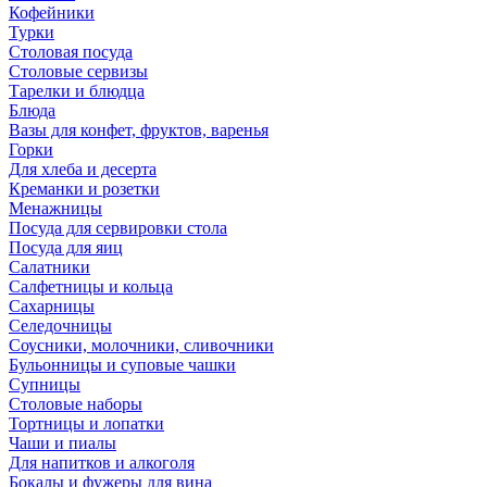
Кофейники
Турки
Столовая посуда
Столовые сервизы
Тарелки и блюдца
Блюда
Вазы для конфет, фруктов, варенья
Горки
Для хлеба и десерта
Креманки и розетки
Менажницы
Посуда для сервировки стола
Посуда для яиц
Салатники
Салфетницы и кольца
Сахарницы
Селедочницы
Соусники, молочники, сливочники
Бульонницы и суповые чашки
Супницы
Столовые наборы
Тортницы и лопатки
Чаши и пиалы
Для напитков и алкоголя
Бокалы и фужеры для вина