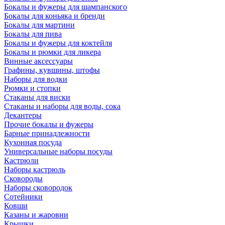
Бокалы и фужеры для шампанского
Бокалы для коньяка и бренди
Бокалы для мартини
Бокалы для пива
Бокалы и фужеры для коктейля
Бокалы и рюмки для ликера
Винные аксессуары
Графины, кувшины, штофы
Наборы для водки
Рюмки и стопки
Стаканы для виски
Стаканы и наборы для воды, сока
Декантеры
Прочие бокалы и фужеры
Барные принадлежности
Кухонная посуда
Универсальные наборы посуды
Кастрюли
Наборы кастрюль
Сковороды
Наборы сковородок
Сотейники
Ковши
Казаны и жаровни
Крышки