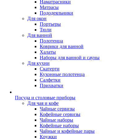
Наматрасники
Матрасы
Пододеяльники
Для окон
Портьеры
Тюли
Для ванной
Полотенца
Коврики для ванной
Халаты
Наборы для ванной и сауны
Для кухни
Скатерти
Кухонные полотенца
Салфетки
Прихватки
Посуда и столовые приборы
Для чая и кофе
Чайные сервизы
Кофейные сервизы
Чайные наборы
Кофейные наборы
Чайные и кофейные пары
Кружки