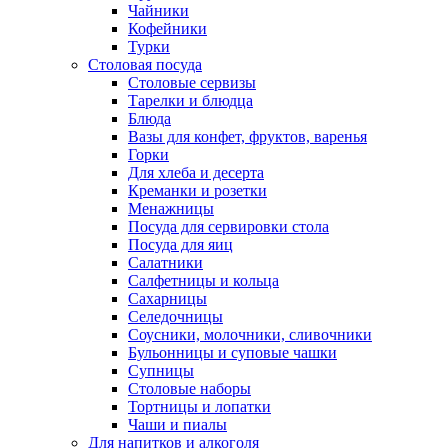
Чайники
Кофейники
Турки
Столовая посуда
Столовые сервизы
Тарелки и блюдца
Блюда
Вазы для конфет, фруктов, варенья
Горки
Для хлеба и десерта
Креманки и розетки
Менажницы
Посуда для сервировки стола
Посуда для яиц
Салатники
Салфетницы и кольца
Сахарницы
Селедочницы
Соусники, молочники, сливочники
Бульонницы и суповые чашки
Супницы
Столовые наборы
Тортницы и лопатки
Чаши и пиалы
Для напитков и алкоголя