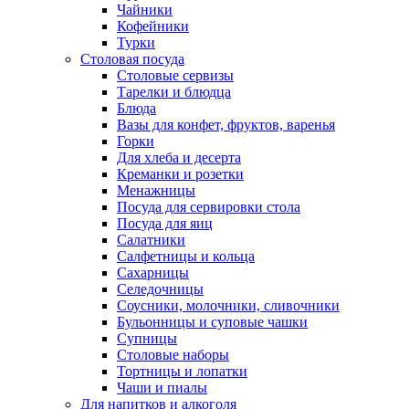
Чайники
Кофейники
Турки
Столовая посуда
Столовые сервизы
Тарелки и блюдца
Блюда
Вазы для конфет, фруктов, варенья
Горки
Для хлеба и десерта
Креманки и розетки
Менажницы
Посуда для сервировки стола
Посуда для яиц
Салатники
Салфетницы и кольца
Сахарницы
Селедочницы
Соусники, молочники, сливочники
Бульонницы и суповые чашки
Супницы
Столовые наборы
Тортницы и лопатки
Чаши и пиалы
Для напитков и алкоголя