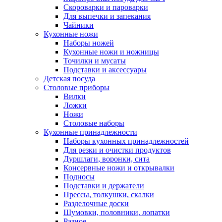
Скороварки и пароварки
Для выпечки и запекания
Чайники
Кухонные ножи
Наборы ножей
Кухонные ножи и ножницы
Точилки и мусаты
Подставки и аксессуары
Детская посуда
Столовые приборы
Вилки
Ложки
Ножи
Столовые наборы
Кухонные принадлежности
Наборы кухонных принадлежностей
Для резки и очистки продуктов
Дуршлаги, воронки, сита
Консервные ножи и открывалки
Подносы
Подставки и держатели
Прессы, толкушки, скалки
Разделочные доски
Шумовки, половники, лопатки
Разное