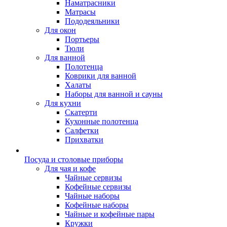
Наматрасники
Матрасы
Пододеяльники
Для окон
Портьеры
Тюли
Для ванной
Полотенца
Коврики для ванной
Халаты
Наборы для ванной и сауны
Для кухни
Скатерти
Кухонные полотенца
Салфетки
Прихватки
Посуда и столовые приборы
Для чая и кофе
Чайные сервизы
Кофейные сервизы
Чайные наборы
Кофейные наборы
Чайные и кофейные пары
Кружки