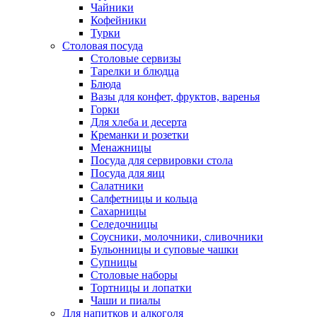
Чайники
Кофейники
Турки
Столовая посуда
Столовые сервизы
Тарелки и блюдца
Блюда
Вазы для конфет, фруктов, варенья
Горки
Для хлеба и десерта
Креманки и розетки
Менажницы
Посуда для сервировки стола
Посуда для яиц
Салатники
Салфетницы и кольца
Сахарницы
Селедочницы
Соусники, молочники, сливочники
Бульонницы и суповые чашки
Супницы
Столовые наборы
Тортницы и лопатки
Чаши и пиалы
Для напитков и алкоголя