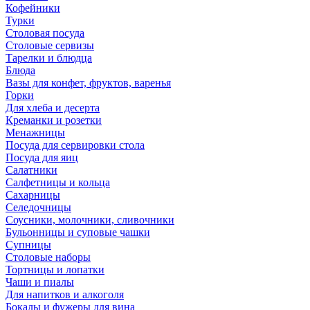
Кофейники
Турки
Столовая посуда
Столовые сервизы
Тарелки и блюдца
Блюда
Вазы для конфет, фруктов, варенья
Горки
Для хлеба и десерта
Креманки и розетки
Менажницы
Посуда для сервировки стола
Посуда для яиц
Салатники
Салфетницы и кольца
Сахарницы
Селедочницы
Соусники, молочники, сливочники
Бульонницы и суповые чашки
Супницы
Столовые наборы
Тортницы и лопатки
Чаши и пиалы
Для напитков и алкоголя
Бокалы и фужеры для вина