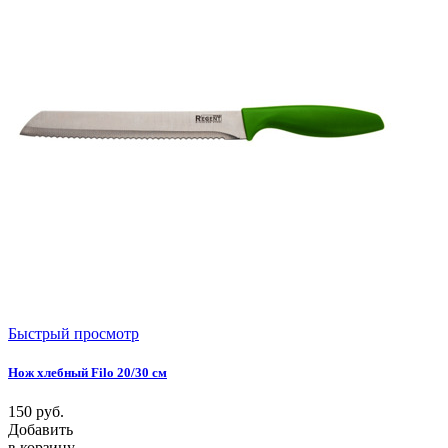
Быстрый просмотр
Нож хлебный Filo 20/30 см
150
руб.
Добавить
в корзину