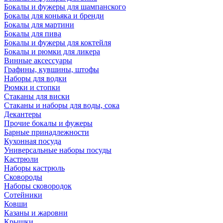
Бокалы и фужеры для шампанского
Бокалы для коньяка и бренди
Бокалы для мартини
Бокалы для пива
Бокалы и фужеры для коктейля
Бокалы и рюмки для ликера
Винные аксессуары
Графины, кувшины, штофы
Наборы для водки
Рюмки и стопки
Стаканы для виски
Стаканы и наборы для воды, сока
Декантеры
Прочие бокалы и фужеры
Барные принадлежности
Кухонная посуда
Универсальные наборы посуды
Кастрюли
Наборы кастрюль
Сковороды
Наборы сковородок
Сотейники
Ковши
Казаны и жаровни
Крышки