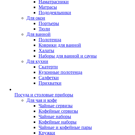
Наматрасники
Матрасы
Пододеяльники
Для окон
Портьеры
Тюли
Для ванной
Полотенца
Коврики для ванной
Халаты
Наборы для ванной и сауны
Для кухни
Скатерти
Кухонные полотенца
Салфетки
Прихватки
Посуда и столовые приборы
Для чая и кофе
Чайные сервизы
Кофейные сервизы
Чайные наборы
Кофейные наборы
Чайные и кофейные пары
Кружки