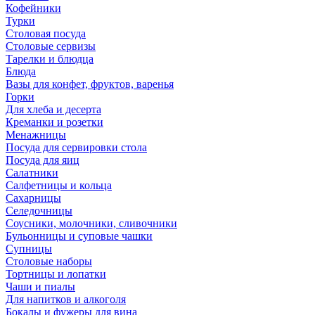
Кофейники
Турки
Столовая посуда
Столовые сервизы
Тарелки и блюдца
Блюда
Вазы для конфет, фруктов, варенья
Горки
Для хлеба и десерта
Креманки и розетки
Менажницы
Посуда для сервировки стола
Посуда для яиц
Салатники
Салфетницы и кольца
Сахарницы
Селедочницы
Соусники, молочники, сливочники
Бульонницы и суповые чашки
Супницы
Столовые наборы
Тортницы и лопатки
Чаши и пиалы
Для напитков и алкоголя
Бокалы и фужеры для вина