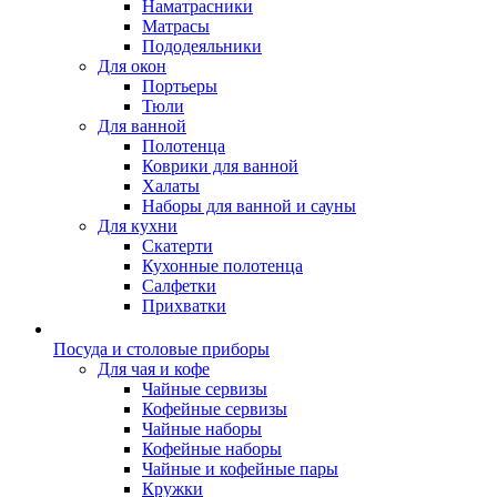
Наматрасники
Матрасы
Пододеяльники
Для окон
Портьеры
Тюли
Для ванной
Полотенца
Коврики для ванной
Халаты
Наборы для ванной и сауны
Для кухни
Скатерти
Кухонные полотенца
Салфетки
Прихватки
Посуда и столовые приборы
Для чая и кофе
Чайные сервизы
Кофейные сервизы
Чайные наборы
Кофейные наборы
Чайные и кофейные пары
Кружки