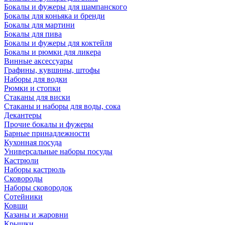
Бокалы и фужеры для шампанского
Бокалы для коньяка и бренди
Бокалы для мартини
Бокалы для пива
Бокалы и фужеры для коктейля
Бокалы и рюмки для ликера
Винные аксессуары
Графины, кувшины, штофы
Наборы для водки
Рюмки и стопки
Стаканы для виски
Стаканы и наборы для воды, сока
Декантеры
Прочие бокалы и фужеры
Барные принадлежности
Кухонная посуда
Универсальные наборы посуды
Кастрюли
Наборы кастрюль
Сковороды
Наборы сковородок
Сотейники
Ковши
Казаны и жаровни
Крышки