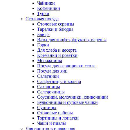
Чайники
Кофейники
Турки
Столовая посуда
Столовые сервизы
Тарелки и блюдца
Блюда
Вазы для конфет, фруктов, варенья
Горки
Для хлеба и десерта
Креманки и розетки
Менажницы
Посуда для сервировки стола
Посуда для яиц
Салатники
Салфетницы и кольца
Сахарницы
Селедочницы
Соусники, молочники, сливочники
Бульонницы и суповые чашки
Супницы
Столовые наборы
Тортницы и лопатки
Чаши и пиалы
Для напитков и алкоголя