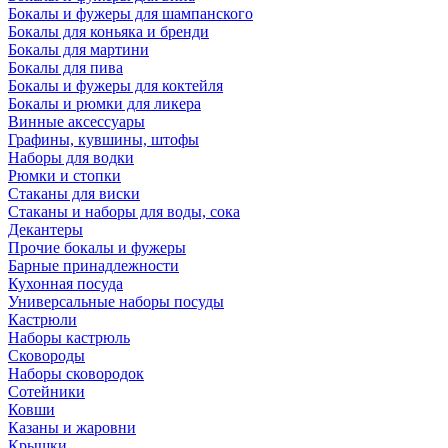
Бокалы и фужеры для шампанского
Бокалы для коньяка и бренди
Бокалы для мартини
Бокалы для пива
Бокалы и фужеры для коктейля
Бокалы и рюмки для ликера
Винные аксессуары
Графины, кувшины, штофы
Наборы для водки
Рюмки и стопки
Стаканы для виски
Стаканы и наборы для воды, сока
Декантеры
Прочие бокалы и фужеры
Барные принадлежности
Кухонная посуда
Универсальные наборы посуды
Кастрюли
Наборы кастрюль
Сковороды
Наборы сковородок
Сотейники
Ковши
Казаны и жаровни
Крышки