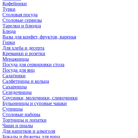
Кофейники
Турки
Столовая посуда
Столовые сервизы
Тарелки и блюдца
Блюда
Вазы для конфет, фруктов, варенья
Горки
Для хлеба и десерта
Креманки и розетки
Менажницы
Посуда для сервировки стола
Посуда для яиц
Салатники
Салфетницы и кольца
Сахарницы
Селедочницы
Соусники, молочники, сливочники
Бульонницы и суповые чашки
Супницы
Столовые наборы
Тортницы и лопатки
Чаши и пиалы
Для напитков и алкоголя
Бокалы и фужеры для вина