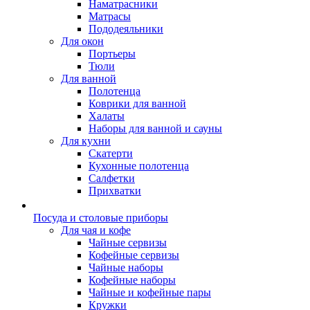
Наматрасники
Матрасы
Пододеяльники
Для окон
Портьеры
Тюли
Для ванной
Полотенца
Коврики для ванной
Халаты
Наборы для ванной и сауны
Для кухни
Скатерти
Кухонные полотенца
Салфетки
Прихватки
Посуда и столовые приборы
Для чая и кофе
Чайные сервизы
Кофейные сервизы
Чайные наборы
Кофейные наборы
Чайные и кофейные пары
Кружки