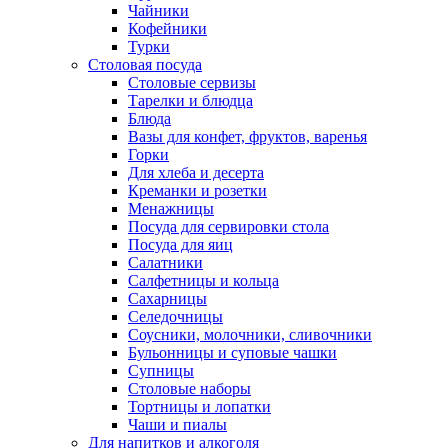
Чайники
Кофейники
Турки
Столовая посуда
Столовые сервизы
Тарелки и блюдца
Блюда
Вазы для конфет, фруктов, варенья
Горки
Для хлеба и десерта
Креманки и розетки
Менажницы
Посуда для сервировки стола
Посуда для яиц
Салатники
Салфетницы и кольца
Сахарницы
Селедочницы
Соусники, молочники, сливочники
Бульонницы и суповые чашки
Супницы
Столовые наборы
Тортницы и лопатки
Чаши и пиалы
Для напитков и алкоголя