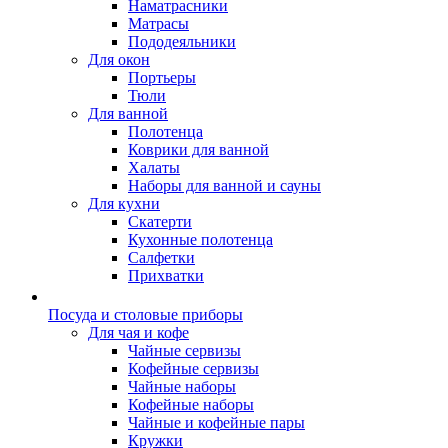
Наматрасники
Матрасы
Пододеяльники
Для окон
Портьеры
Тюли
Для ванной
Полотенца
Коврики для ванной
Халаты
Наборы для ванной и сауны
Для кухни
Скатерти
Кухонные полотенца
Салфетки
Прихватки
Посуда и столовые приборы
Для чая и кофе
Чайные сервизы
Кофейные сервизы
Чайные наборы
Кофейные наборы
Чайные и кофейные пары
Кружки