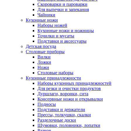
Скороварки и пароварки
Для выпечки и запекания
Чайники
Кухонные ножи
Наборы ножей
Кухонные ножи и ножницы
Точилки и мусаты
Подставки и аксессуары
Детская посуда
Столовые приборы
Вилки
Ложки
Ножи
Столовые наборы
Кухонные принадлежности
Наборы кухонных принадлежностей
Для резки и очистки продуктов
Дуршлаги, воронки, сита
Консервные ножи и открывалки
Подносы
Подставки и держатели
Прессы, толкушки, скалки
Разделочные доски
Шумовки, половники, лопатки
Разное