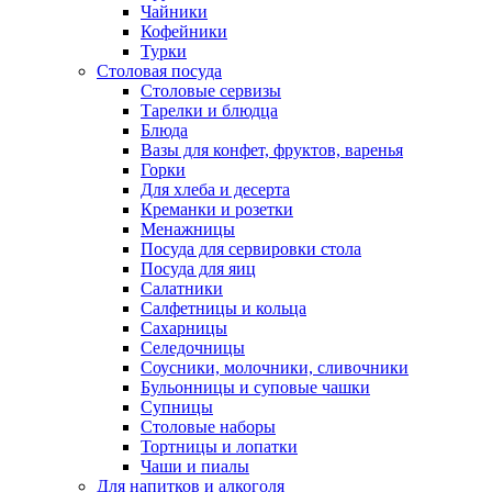
Чайники
Кофейники
Турки
Столовая посуда
Столовые сервизы
Тарелки и блюдца
Блюда
Вазы для конфет, фруктов, варенья
Горки
Для хлеба и десерта
Креманки и розетки
Менажницы
Посуда для сервировки стола
Посуда для яиц
Салатники
Салфетницы и кольца
Сахарницы
Селедочницы
Соусники, молочники, сливочники
Бульонницы и суповые чашки
Супницы
Столовые наборы
Тортницы и лопатки
Чаши и пиалы
Для напитков и алкоголя