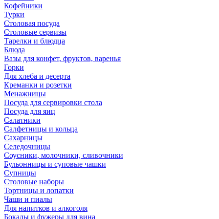
Кофейники
Турки
Столовая посуда
Столовые сервизы
Тарелки и блюдца
Блюда
Вазы для конфет, фруктов, варенья
Горки
Для хлеба и десерта
Креманки и розетки
Менажницы
Посуда для сервировки стола
Посуда для яиц
Салатники
Салфетницы и кольца
Сахарницы
Селедочницы
Соусники, молочники, сливочники
Бульонницы и суповые чашки
Супницы
Столовые наборы
Тортницы и лопатки
Чаши и пиалы
Для напитков и алкоголя
Бокалы и фужеры для вина