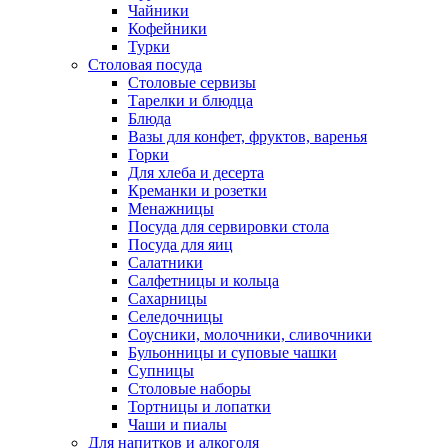
Чайники
Кофейники
Турки
Столовая посуда
Столовые сервизы
Тарелки и блюдца
Блюда
Вазы для конфет, фруктов, варенья
Горки
Для хлеба и десерта
Креманки и розетки
Менажницы
Посуда для сервировки стола
Посуда для яиц
Салатники
Салфетницы и кольца
Сахарницы
Селедочницы
Соусники, молочники, сливочники
Бульонницы и суповые чашки
Супницы
Столовые наборы
Тортницы и лопатки
Чаши и пиалы
Для напитков и алкоголя