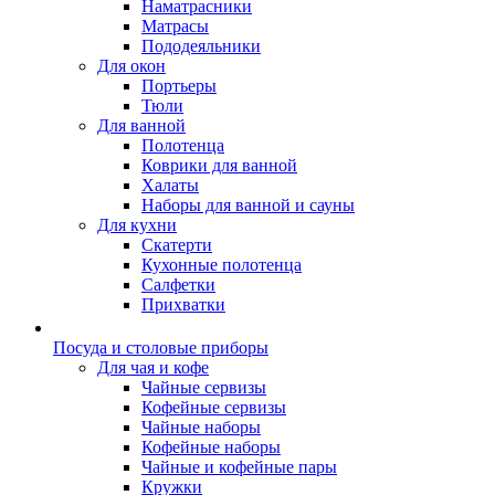
Наматрасники
Матрасы
Пододеяльники
Для окон
Портьеры
Тюли
Для ванной
Полотенца
Коврики для ванной
Халаты
Наборы для ванной и сауны
Для кухни
Скатерти
Кухонные полотенца
Салфетки
Прихватки
Посуда и столовые приборы
Для чая и кофе
Чайные сервизы
Кофейные сервизы
Чайные наборы
Кофейные наборы
Чайные и кофейные пары
Кружки