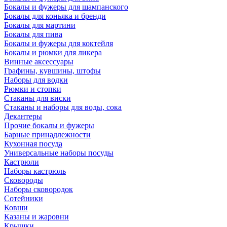
Бокалы и фужеры для шампанского
Бокалы для коньяка и бренди
Бокалы для мартини
Бокалы для пива
Бокалы и фужеры для коктейля
Бокалы и рюмки для ликера
Винные аксессуары
Графины, кувшины, штофы
Наборы для водки
Рюмки и стопки
Стаканы для виски
Стаканы и наборы для воды, сока
Декантеры
Прочие бокалы и фужеры
Барные принадлежности
Кухонная посуда
Универсальные наборы посуды
Кастрюли
Наборы кастрюль
Сковороды
Наборы сковородок
Сотейники
Ковши
Казаны и жаровни
Крышки