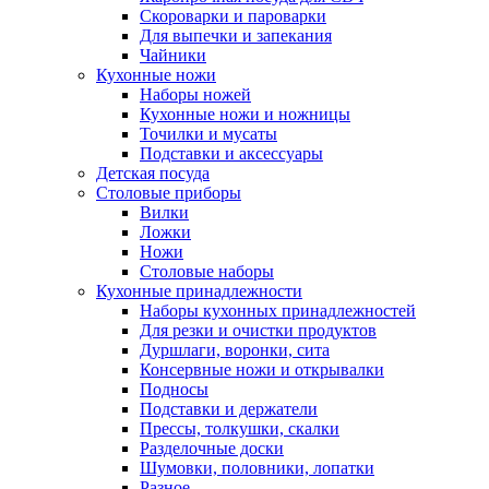
Скороварки и пароварки
Для выпечки и запекания
Чайники
Кухонные ножи
Наборы ножей
Кухонные ножи и ножницы
Точилки и мусаты
Подставки и аксессуары
Детская посуда
Столовые приборы
Вилки
Ложки
Ножи
Столовые наборы
Кухонные принадлежности
Наборы кухонных принадлежностей
Для резки и очистки продуктов
Дуршлаги, воронки, сита
Консервные ножи и открывалки
Подносы
Подставки и держатели
Прессы, толкушки, скалки
Разделочные доски
Шумовки, половники, лопатки
Разное