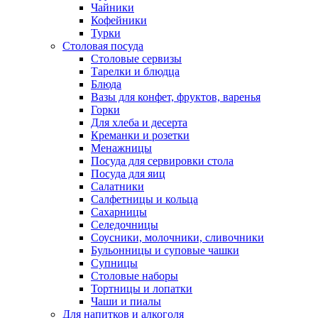
Чайники
Кофейники
Турки
Столовая посуда
Столовые сервизы
Тарелки и блюдца
Блюда
Вазы для конфет, фруктов, варенья
Горки
Для хлеба и десерта
Креманки и розетки
Менажницы
Посуда для сервировки стола
Посуда для яиц
Салатники
Салфетницы и кольца
Сахарницы
Селедочницы
Соусники, молочники, сливочники
Бульонницы и суповые чашки
Супницы
Столовые наборы
Тортницы и лопатки
Чаши и пиалы
Для напитков и алкоголя