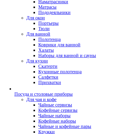
Наматрасники
Матрасы
Пододеяльники
Для окон
Портьеры
Тюли
Для ванной
Полотенца
Коврики для ванной
Халаты
Наборы для ванной и сауны
Для кухни
Скатерти
Кухонные полотенца
Салфетки
Прихватки
Посуда и столовые приборы
Для чая и кофе
Чайные сервизы
Кофейные сервизы
Чайные наборы
Кофейные наборы
Чайные и кофейные пары
Кружки