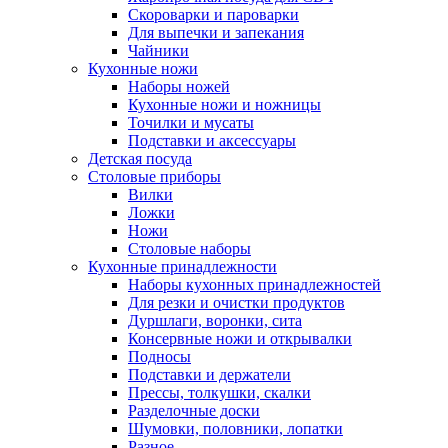
Скороварки и пароварки
Для выпечки и запекания
Чайники
Кухонные ножи
Наборы ножей
Кухонные ножи и ножницы
Точилки и мусаты
Подставки и аксессуары
Детская посуда
Столовые приборы
Вилки
Ложки
Ножи
Столовые наборы
Кухонные принадлежности
Наборы кухонных принадлежностей
Для резки и очистки продуктов
Дуршлаги, воронки, сита
Консервные ножи и открывалки
Подносы
Подставки и держатели
Прессы, толкушки, скалки
Разделочные доски
Шумовки, половники, лопатки
Разное