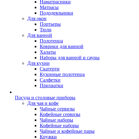
Наматрасники
Матрасы
Пододеяльники
Для окон
Портьеры
Тюли
Для ванной
Полотенца
Коврики для ванной
Халаты
Наборы для ванной и сауны
Для кухни
Скатерти
Кухонные полотенца
Салфетки
Прихватки
Посуда и столовые приборы
Для чая и кофе
Чайные сервизы
Кофейные сервизы
Чайные наборы
Кофейные наборы
Чайные и кофейные пары
Кружки