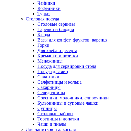
Чайники
Кофейники
Турки
Столовая посуда
Столовые сервизы
Тарелки и блюдца
Блюда
Вазы для конфет, фруктов, варенья
Горки
Для хлеба и десерта
Креманки и розетки
Менажницы
Посуда для сервировки стола
Посуда для яиц
Салатники
Салфетницы и кольца
Сахарницы
Селедочницы
Соусники, молочники, сливочники
Бульонницы и суповые чашки
Супницы
Столовые наборы
Тортницы и лопатки
Чаши и пиалы
Для напитков и алкоголя