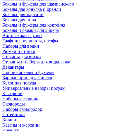
Бокалы и фужеры для шампанского
Бокалы для коньяка и бренди
Бокалы для мартини
Бокалы для пива
Бокалы и фужеры для коктейля
Бокалы и рюмки для ликера
Винные аксессуары
Графины, кувшины, штофы
Наборы для водки
Рюмки и стопки
Стаканы для виски
Стаканы и наборы для воды, сока
Декантеры
Прочие бокалы и фужеры
Барные принадлежности
Кухонная посуда
Универсальные наборы посуды
Кастрюли
Наборы кастрюль
Сковороды
Наборы сковородок
Сотейники
Ковши
Казаны и жаровни
Крышки