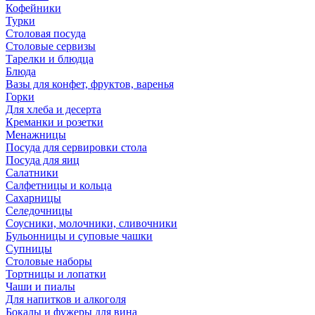
Кофейники
Турки
Столовая посуда
Столовые сервизы
Тарелки и блюдца
Блюда
Вазы для конфет, фруктов, варенья
Горки
Для хлеба и десерта
Креманки и розетки
Менажницы
Посуда для сервировки стола
Посуда для яиц
Салатники
Салфетницы и кольца
Сахарницы
Селедочницы
Соусники, молочники, сливочники
Бульонницы и суповые чашки
Супницы
Столовые наборы
Тортницы и лопатки
Чаши и пиалы
Для напитков и алкоголя
Бокалы и фужеры для вина