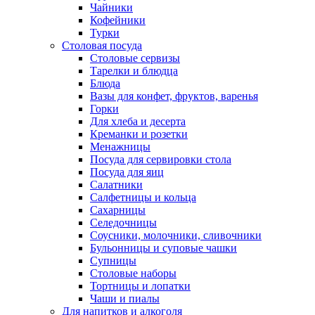
Чайники
Кофейники
Турки
Столовая посуда
Столовые сервизы
Тарелки и блюдца
Блюда
Вазы для конфет, фруктов, варенья
Горки
Для хлеба и десерта
Креманки и розетки
Менажницы
Посуда для сервировки стола
Посуда для яиц
Салатники
Салфетницы и кольца
Сахарницы
Селедочницы
Соусники, молочники, сливочники
Бульонницы и суповые чашки
Супницы
Столовые наборы
Тортницы и лопатки
Чаши и пиалы
Для напитков и алкоголя