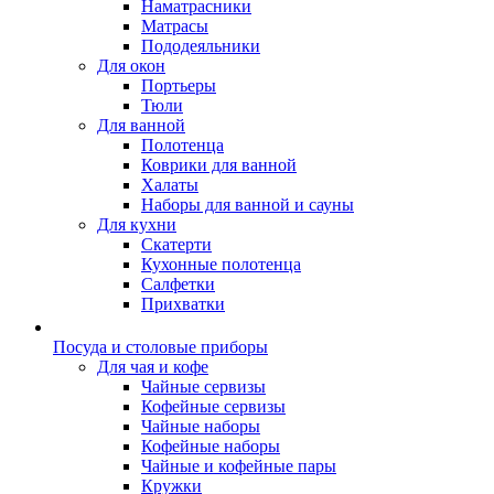
Наматрасники
Матрасы
Пододеяльники
Для окон
Портьеры
Тюли
Для ванной
Полотенца
Коврики для ванной
Халаты
Наборы для ванной и сауны
Для кухни
Скатерти
Кухонные полотенца
Салфетки
Прихватки
Посуда и столовые приборы
Для чая и кофе
Чайные сервизы
Кофейные сервизы
Чайные наборы
Кофейные наборы
Чайные и кофейные пары
Кружки