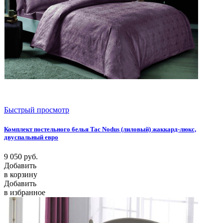
Быстрый просмотр
Комплект постельного белья Tac Nodus (лиловый) жаккард-люкс,
двуспальный евро
9 050
руб.
Добавить
в корзину
Добавить
в избранное