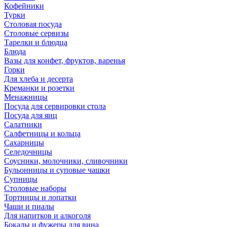
Кофейники
Турки
Столовая посуда
Столовые сервизы
Тарелки и блюдца
Блюда
Вазы для конфет, фруктов, варенья
Горки
Для хлеба и десерта
Креманки и розетки
Менажницы
Посуда для сервировки стола
Посуда для яиц
Салатники
Салфетницы и кольца
Сахарницы
Селедочницы
Соусники, молочники, сливочники
Бульонницы и суповые чашки
Супницы
Столовые наборы
Тортницы и лопатки
Чаши и пиалы
Для напитков и алкоголя
Бокалы и фужеры для вина