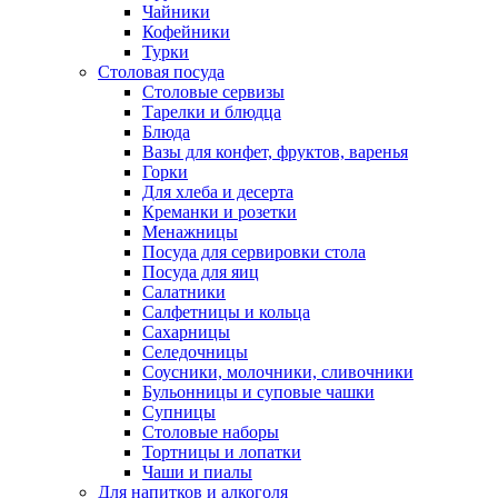
Чайники
Кофейники
Турки
Столовая посуда
Столовые сервизы
Тарелки и блюдца
Блюда
Вазы для конфет, фруктов, варенья
Горки
Для хлеба и десерта
Креманки и розетки
Менажницы
Посуда для сервировки стола
Посуда для яиц
Салатники
Салфетницы и кольца
Сахарницы
Селедочницы
Соусники, молочники, сливочники
Бульонницы и суповые чашки
Супницы
Столовые наборы
Тортницы и лопатки
Чаши и пиалы
Для напитков и алкоголя