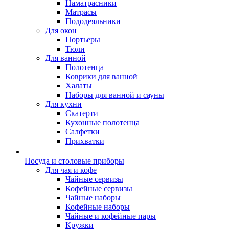
Наматрасники
Матрасы
Пододеяльники
Для окон
Портьеры
Тюли
Для ванной
Полотенца
Коврики для ванной
Халаты
Наборы для ванной и сауны
Для кухни
Скатерти
Кухонные полотенца
Салфетки
Прихватки
Посуда и столовые приборы
Для чая и кофе
Чайные сервизы
Кофейные сервизы
Чайные наборы
Кофейные наборы
Чайные и кофейные пары
Кружки