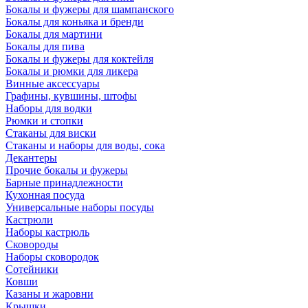
Бокалы и фужеры для шампанского
Бокалы для коньяка и бренди
Бокалы для мартини
Бокалы для пива
Бокалы и фужеры для коктейля
Бокалы и рюмки для ликера
Винные аксессуары
Графины, кувшины, штофы
Наборы для водки
Рюмки и стопки
Стаканы для виски
Стаканы и наборы для воды, сока
Декантеры
Прочие бокалы и фужеры
Барные принадлежности
Кухонная посуда
Универсальные наборы посуды
Кастрюли
Наборы кастрюль
Сковороды
Наборы сковородок
Сотейники
Ковши
Казаны и жаровни
Крышки