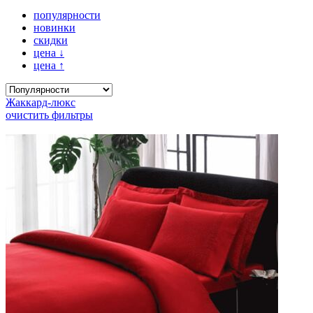
популярности
новинки
скидки
цена
↓
цена
↑
Жаккард-люкс
очистить фильтры