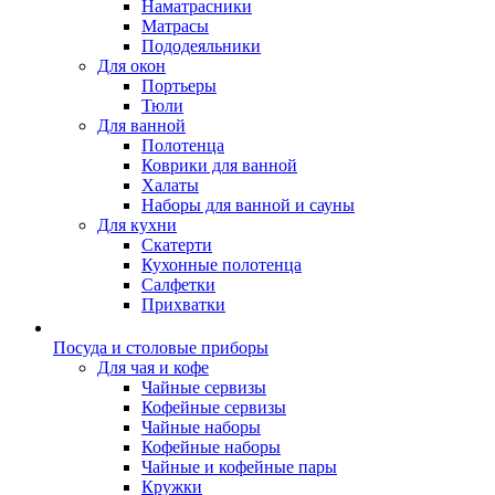
Наматрасники
Матрасы
Пододеяльники
Для окон
Портьеры
Тюли
Для ванной
Полотенца
Коврики для ванной
Халаты
Наборы для ванной и сауны
Для кухни
Скатерти
Кухонные полотенца
Салфетки
Прихватки
Посуда и столовые приборы
Для чая и кофе
Чайные сервизы
Кофейные сервизы
Чайные наборы
Кофейные наборы
Чайные и кофейные пары
Кружки