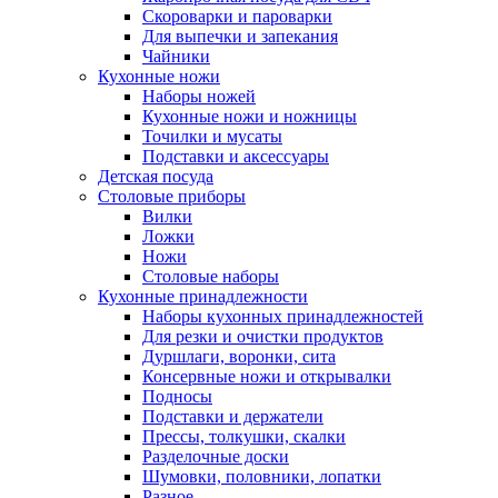
Скороварки и пароварки
Для выпечки и запекания
Чайники
Кухонные ножи
Наборы ножей
Кухонные ножи и ножницы
Точилки и мусаты
Подставки и аксессуары
Детская посуда
Столовые приборы
Вилки
Ложки
Ножи
Столовые наборы
Кухонные принадлежности
Наборы кухонных принадлежностей
Для резки и очистки продуктов
Дуршлаги, воронки, сита
Консервные ножи и открывалки
Подносы
Подставки и держатели
Прессы, толкушки, скалки
Разделочные доски
Шумовки, половники, лопатки
Разное