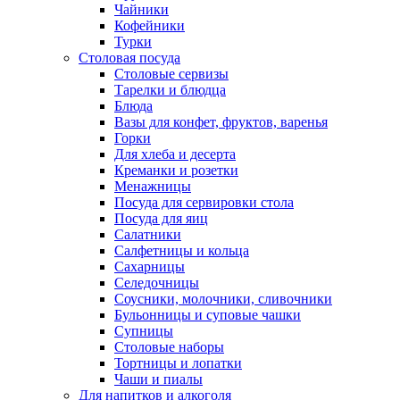
Чайники
Кофейники
Турки
Столовая посуда
Столовые сервизы
Тарелки и блюдца
Блюда
Вазы для конфет, фруктов, варенья
Горки
Для хлеба и десерта
Креманки и розетки
Менажницы
Посуда для сервировки стола
Посуда для яиц
Салатники
Салфетницы и кольца
Сахарницы
Селедочницы
Соусники, молочники, сливочники
Бульонницы и суповые чашки
Супницы
Столовые наборы
Тортницы и лопатки
Чаши и пиалы
Для напитков и алкоголя