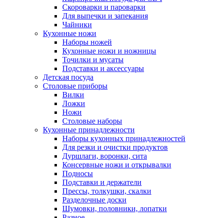
Скороварки и пароварки
Для выпечки и запекания
Чайники
Кухонные ножи
Наборы ножей
Кухонные ножи и ножницы
Точилки и мусаты
Подставки и аксессуары
Детская посуда
Столовые приборы
Вилки
Ложки
Ножи
Столовые наборы
Кухонные принадлежности
Наборы кухонных принадлежностей
Для резки и очистки продуктов
Дуршлаги, воронки, сита
Консервные ножи и открывалки
Подносы
Подставки и держатели
Прессы, толкушки, скалки
Разделочные доски
Шумовки, половники, лопатки
Разное