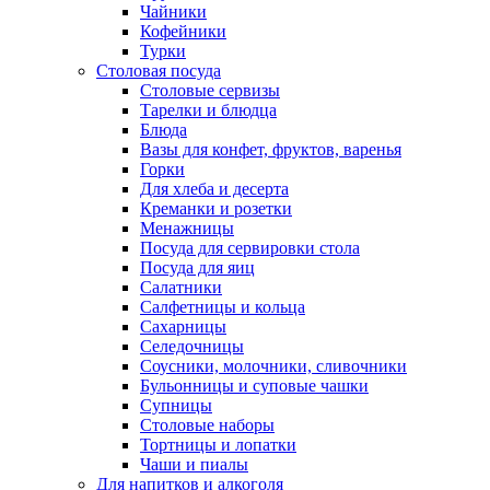
Чайники
Кофейники
Турки
Столовая посуда
Столовые сервизы
Тарелки и блюдца
Блюда
Вазы для конфет, фруктов, варенья
Горки
Для хлеба и десерта
Креманки и розетки
Менажницы
Посуда для сервировки стола
Посуда для яиц
Салатники
Салфетницы и кольца
Сахарницы
Селедочницы
Соусники, молочники, сливочники
Бульонницы и суповые чашки
Супницы
Столовые наборы
Тортницы и лопатки
Чаши и пиалы
Для напитков и алкоголя