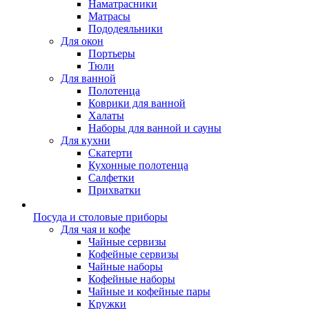
Наматрасники
Матрасы
Пододеяльники
Для окон
Портьеры
Тюли
Для ванной
Полотенца
Коврики для ванной
Халаты
Наборы для ванной и сауны
Для кухни
Скатерти
Кухонные полотенца
Салфетки
Прихватки
Посуда и столовые приборы
Для чая и кофе
Чайные сервизы
Кофейные сервизы
Чайные наборы
Кофейные наборы
Чайные и кофейные пары
Кружки