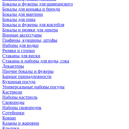
Бокалы и фужеры для шампанского
Бокалы для коньяка и бренди
Бокалы для мартини
Бокалы для пива
Бокалы и фужеры для коктейля
Бокалы и рюмки для ликера
Винные аксессуары
Графины, кувшины, штофы
Наборы для водки
Рюмки и стопки
Стаканы для виски
Стаканы и наборы для воды, сока
Декантеры
Прочие бокалы и фужеры
Барные принадлежности
Кухонная посуда
Универсальные наборы посуды
Кастрюли
Наборы кастрюль
Сковороды
Наборы сковородок
Сотейники
Ковши
Казаны и жаровни
Крышки