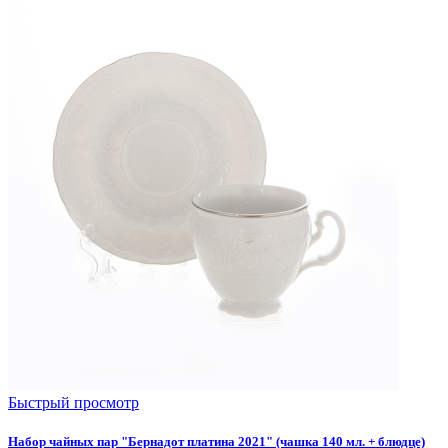
Быстрый просмотр
Набор чайных пар "Бернадот платина 2021" (чашка 140 мл. + блюдце)