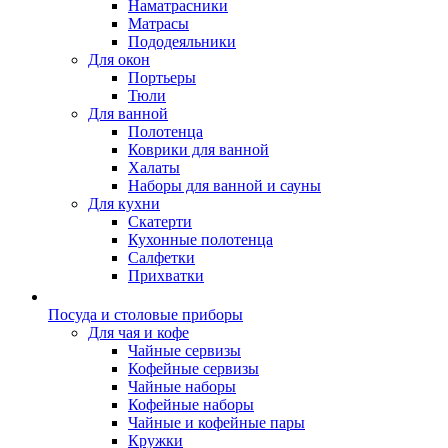
Наматрасники
Матрасы
Пододеяльники
Для окон
Портьеры
Тюли
Для ванной
Полотенца
Коврики для ванной
Халаты
Наборы для ванной и сауны
Для кухни
Скатерти
Кухонные полотенца
Салфетки
Прихватки
Посуда и столовые приборы
Для чая и кофе
Чайные сервизы
Кофейные сервизы
Чайные наборы
Кофейные наборы
Чайные и кофейные пары
Кружки