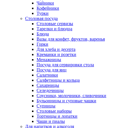
Чайники
Кофейники
Турки
Столовая посуда
Столовые сервизы
Тарелки и блюдца
Блюда
Вазы для конфет, фруктов, варенья
Горки
Для хлеба и десерта
Креманки и розетки
Менажницы
Посуда для сервировки стола
Посуда для яиц
Салатники
Салфетницы и кольца
Сахарницы
Селедочницы
Соусники, молочники, сливочники
Бульонницы и суповые чашки
Супницы
Столовые наборы
Тортницы и лопатки
Чаши и пиалы
Для напитков и алкоголя