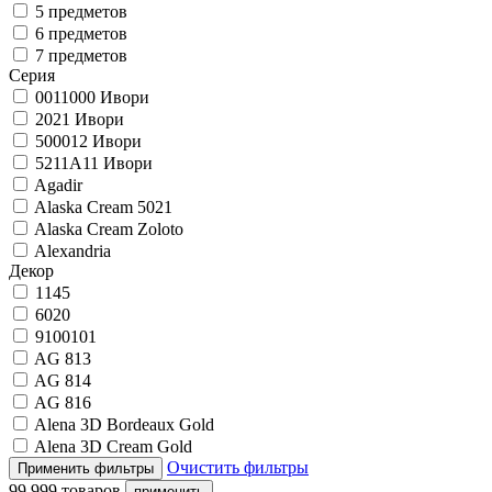
5 предметов
6 предметов
7 предметов
Серия
0011000 Ивори
2021 Ивори
500012 Ивори
5211A11 Ивори
Agadir
Alaska Cream 5021
Alaska Cream Zoloto
Alexandria
Декор
1145
6020
9100101
AG 813
AG 814
AG 816
Alena 3D Bordeaux Gold
Alena 3D Cream Gold
Очистить фильтры
99 999 товаров