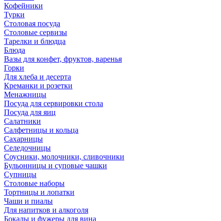
Кофейники
Турки
Столовая посуда
Столовые сервизы
Тарелки и блюдца
Блюда
Вазы для конфет, фруктов, варенья
Горки
Для хлеба и десерта
Креманки и розетки
Менажницы
Посуда для сервировки стола
Посуда для яиц
Салатники
Салфетницы и кольца
Сахарницы
Селедочницы
Соусники, молочники, сливочники
Бульонницы и суповые чашки
Супницы
Столовые наборы
Тортницы и лопатки
Чаши и пиалы
Для напитков и алкоголя
Бокалы и фужеры для вина