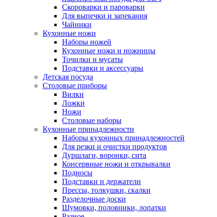
Скороварки и пароварки
Для выпечки и запекания
Чайники
Кухонные ножи
Наборы ножей
Кухонные ножи и ножницы
Точилки и мусаты
Подставки и аксессуары
Детская посуда
Столовые приборы
Вилки
Ложки
Ножи
Столовые наборы
Кухонные принадлежности
Наборы кухонных принадлежностей
Для резки и очистки продуктов
Дуршлаги, воронки, сита
Консервные ножи и открывалки
Подносы
Подставки и держатели
Прессы, толкушки, скалки
Разделочные доски
Шумовки, половники, лопатки
Разное