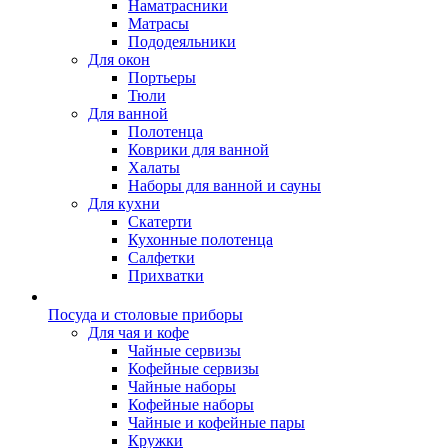
Наматрасники
Матрасы
Пододеяльники
Для окон
Портьеры
Тюли
Для ванной
Полотенца
Коврики для ванной
Халаты
Наборы для ванной и сауны
Для кухни
Скатерти
Кухонные полотенца
Салфетки
Прихватки
Посуда и столовые приборы
Для чая и кофе
Чайные сервизы
Кофейные сервизы
Чайные наборы
Кофейные наборы
Чайные и кофейные пары
Кружки