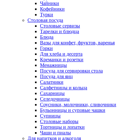
Чайники
Кофейники
Турки
Столовая посуда
Столовые сервизы
Тарелки и блюдца
Блюда
Вазы для конфет, фруктов, варенья
Горки
Для хлеба и десерта
Креманки и розетки
Менажницы
Посуда для сервировки стола
Посуда для яиц
Салатники
Салфетницы и кольца
Сахарницы
Селедочницы
Соусники, молочники, сливочники
Бульонницы и суповые чашки
Супницы
Столовые наборы
Тортницы и лопатки
Чаши и пиалы
Для напитков и алкоголя