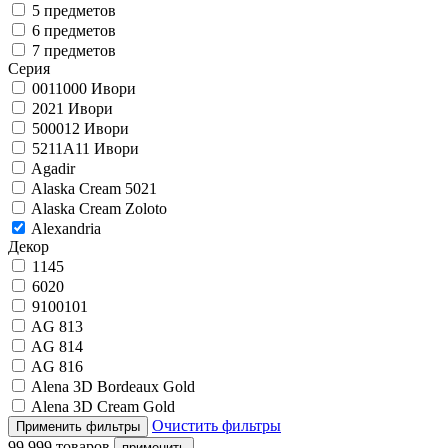
5 предметов
6 предметов
7 предметов
Серия
0011000 Ивори
2021 Ивори
500012 Ивори
5211A11 Ивори
Agadir
Alaska Cream 5021
Alaska Cream Zoloto
Alexandria
Декор
1145
6020
9100101
AG 813
AG 814
AG 816
Alena 3D Bordeaux Gold
Alena 3D Cream Gold
Очистить фильтры
99 999 товаров