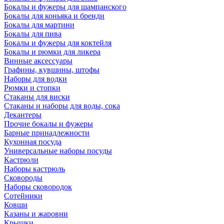
Бокалы и фужеры для шампанского
Бокалы для коньяка и бренди
Бокалы для мартини
Бокалы для пива
Бокалы и фужеры для коктейля
Бокалы и рюмки для ликера
Винные аксессуары
Графины, кувшины, штофы
Наборы для водки
Рюмки и стопки
Стаканы для виски
Стаканы и наборы для воды, сока
Декантеры
Прочие бокалы и фужеры
Барные принадлежности
Кухонная посуда
Универсальные наборы посуды
Кастрюли
Наборы кастрюль
Сковороды
Наборы сковородок
Сотейники
Ковши
Казаны и жаровни
Крышки