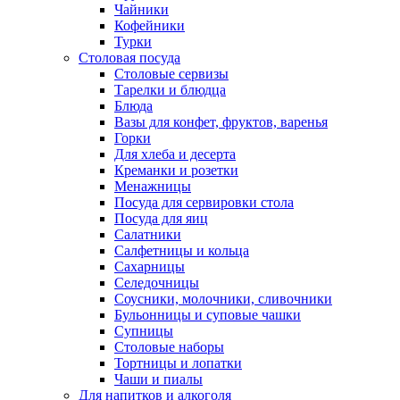
Чайники
Кофейники
Турки
Столовая посуда
Столовые сервизы
Тарелки и блюдца
Блюда
Вазы для конфет, фруктов, варенья
Горки
Для хлеба и десерта
Креманки и розетки
Менажницы
Посуда для сервировки стола
Посуда для яиц
Салатники
Салфетницы и кольца
Сахарницы
Селедочницы
Соусники, молочники, сливочники
Бульонницы и суповые чашки
Супницы
Столовые наборы
Тортницы и лопатки
Чаши и пиалы
Для напитков и алкоголя