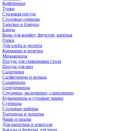
Кофейники
Турки
Столовая посуда
Столовые сервизы
Тарелки и блюдца
Блюда
Вазы для конфет, фруктов, варенья
Горки
Для хлеба и десерта
Креманки и розетки
Менажницы
Посуда для сервировки стола
Посуда для яиц
Салатники
Салфетницы и кольца
Сахарницы
Селедочницы
Соусники, молочники, сливочники
Бульонницы и суповые чашки
Супницы
Столовые наборы
Тортницы и лопатки
Чаши и пиалы
Для напитков и алкоголя
Бокалы и фужеры для вина