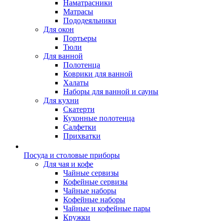
Наматрасники
Матрасы
Пододеяльники
Для окон
Портьеры
Тюли
Для ванной
Полотенца
Коврики для ванной
Халаты
Наборы для ванной и сауны
Для кухни
Скатерти
Кухонные полотенца
Салфетки
Прихватки
Посуда и столовые приборы
Для чая и кофе
Чайные сервизы
Кофейные сервизы
Чайные наборы
Кофейные наборы
Чайные и кофейные пары
Кружки