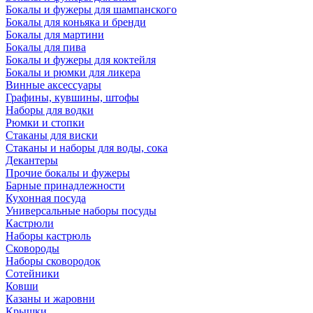
Бокалы и фужеры для шампанского
Бокалы для коньяка и бренди
Бокалы для мартини
Бокалы для пива
Бокалы и фужеры для коктейля
Бокалы и рюмки для ликера
Винные аксессуары
Графины, кувшины, штофы
Наборы для водки
Рюмки и стопки
Стаканы для виски
Стаканы и наборы для воды, сока
Декантеры
Прочие бокалы и фужеры
Барные принадлежности
Кухонная посуда
Универсальные наборы посуды
Кастрюли
Наборы кастрюль
Сковороды
Наборы сковородок
Сотейники
Ковши
Казаны и жаровни
Крышки