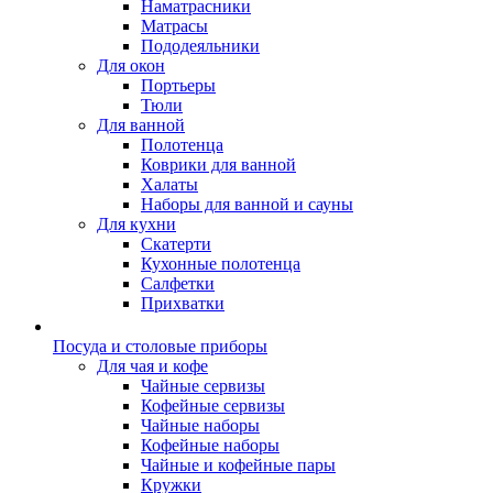
Наматрасники
Матрасы
Пододеяльники
Для окон
Портьеры
Тюли
Для ванной
Полотенца
Коврики для ванной
Халаты
Наборы для ванной и сауны
Для кухни
Скатерти
Кухонные полотенца
Салфетки
Прихватки
Посуда и столовые приборы
Для чая и кофе
Чайные сервизы
Кофейные сервизы
Чайные наборы
Кофейные наборы
Чайные и кофейные пары
Кружки