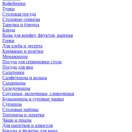
Кофейники
Турки
Столовая посуда
Столовые сервизы
Тарелки и блюдца
Блюда
Вазы для конфет, фруктов, варенья
Горки
Для хлеба и десерта
Креманки и розетки
Менажницы
Посуда для сервировки стола
Посуда для яиц
Салатники
Салфетницы и кольца
Сахарницы
Селедочницы
Соусники, молочники, сливочники
Бульонницы и суповые чашки
Супницы
Столовые наборы
Тортницы и лопатки
Чаши и пиалы
Для напитков и алкоголя
Бокалы и фужеры для вина