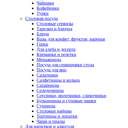
Чайники
Кофейники
Турки
Столовая посуда
Столовые сервизы
Тарелки и блюдца
Блюда
Вазы для конфет, фруктов, варенья
Горки
Для хлеба и десерта
Креманки и розетки
Менажницы
Посуда для сервировки стола
Посуда для яиц
Салатники
Салфетницы и кольца
Сахарницы
Селедочницы
Соусники, молочники, сливочники
Бульонницы и суповые чашки
Супницы
Столовые наборы
Тортницы и лопатки
Чаши и пиалы
Для напитков и алкоголя