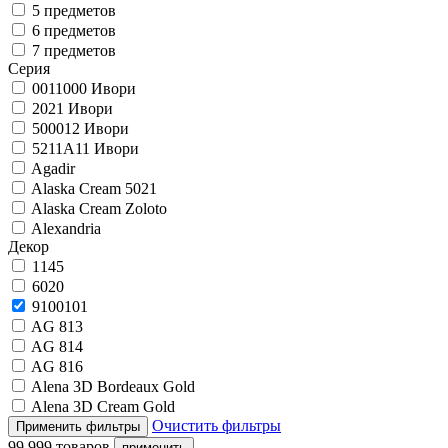
5 предметов
6 предметов
7 предметов
Серия
0011000 Ивори
2021 Ивори
500012 Ивори
5211A11 Ивори
Agadir
Alaska Cream 5021
Alaska Cream Zoloto
Alexandria
Декор
1145
6020
9100101
AG 813
AG 814
AG 816
Alena 3D Bordeaux Gold
Alena 3D Cream Gold
Очистить фильтры
99 999 товаров