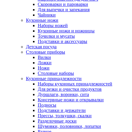
Скороварки и пароварки
Для выпечки и запекания
Чайники
Кухонные ножи
Наборы ножей
Кухонные ножи и ножницы
Точилки и мусаты
Подставки и аксессуары
Детская посуда
Столовые приборы
Вилки
Ложки
Ножи
Столовые наборы
Кухонные принадлежности
Наборы кухонных принадлежностей
Для резки и очистки продуктов
Дуршлаги, воронки, сита
Консервные ножи и открывалки
Подносы
Подставки и держатели
Прессы, толкушки, скалки
Разделочные доски
Шумовки, половники, лопатки
Разное