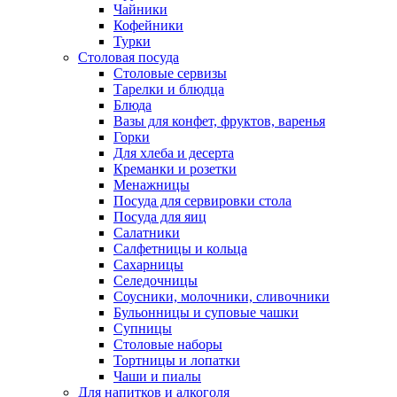
Чайники
Кофейники
Турки
Столовая посуда
Столовые сервизы
Тарелки и блюдца
Блюда
Вазы для конфет, фруктов, варенья
Горки
Для хлеба и десерта
Креманки и розетки
Менажницы
Посуда для сервировки стола
Посуда для яиц
Салатники
Салфетницы и кольца
Сахарницы
Селедочницы
Соусники, молочники, сливочники
Бульонницы и суповые чашки
Супницы
Столовые наборы
Тортницы и лопатки
Чаши и пиалы
Для напитков и алкоголя