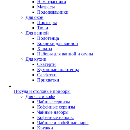
Наматрасники
Матрасы
Пододеяльники
Для окон
Портьеры
Тюли
Для ванной
Полотенца
Коврики для ванной
Халаты
Наборы для ванной и сауны
Для кухни
Скатерти
Кухонные полотенца
Салфетки
Прихватки
Посуда и столовые приборы
Для чая и кофе
Чайные сервизы
Кофейные сервизы
Чайные наборы
Кофейные наборы
Чайные и кофейные пары
Кружки