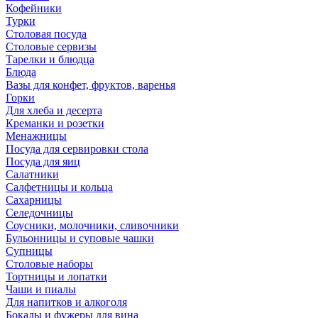
Кофейники
Турки
Столовая посуда
Столовые сервизы
Тарелки и блюдца
Блюда
Вазы для конфет, фруктов, варенья
Горки
Для хлеба и десерта
Креманки и розетки
Менажницы
Посуда для сервировки стола
Посуда для яиц
Салатники
Салфетницы и кольца
Сахарницы
Селедочницы
Соусники, молочники, сливочники
Бульонницы и суповые чашки
Супницы
Столовые наборы
Тортницы и лопатки
Чаши и пиалы
Для напитков и алкоголя
Бокалы и фужеры для вина