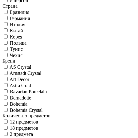
6 персон
Страна
Бразилия
Германия
Италия
Китай
Корея
Польша
Тунис
Чехия
Бренд
AS Crystal
Arnstadt Crystal
Art Decor
Astra Gold
Bavarian Porcelain
Bernadotte
Bohemia
Bohemia Crystal
Количество предметов
12 предметов
18 предметов
2 предмета