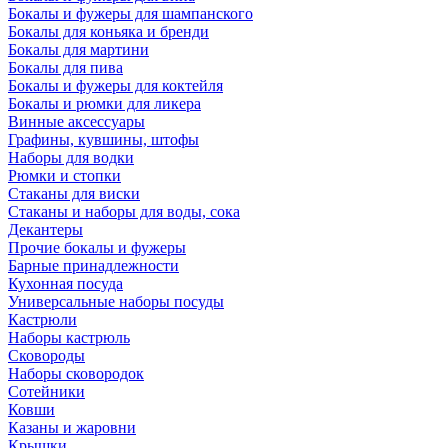
Бокалы и фужеры для шампанского
Бокалы для коньяка и бренди
Бокалы для мартини
Бокалы для пива
Бокалы и фужеры для коктейля
Бокалы и рюмки для ликера
Винные аксессуары
Графины, кувшины, штофы
Наборы для водки
Рюмки и стопки
Стаканы для виски
Стаканы и наборы для воды, сока
Декантеры
Прочие бокалы и фужеры
Барные принадлежности
Кухонная посуда
Универсальные наборы посуды
Кастрюли
Наборы кастрюль
Сковороды
Наборы сковородок
Сотейники
Ковши
Казаны и жаровни
Крышки