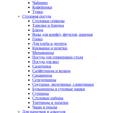
Чайники
Кофейники
Турки
Столовая посуда
Столовые сервизы
Тарелки и блюдца
Блюда
Вазы для конфет, фруктов, варенья
Горки
Для хлеба и десерта
Креманки и розетки
Менажницы
Посуда для сервировки стола
Посуда для яиц
Салатники
Салфетницы и кольца
Сахарницы
Селедочницы
Соусники, молочники, сливочники
Бульонницы и суповые чашки
Супницы
Столовые наборы
Тортницы и лопатки
Чаши и пиалы
Для напитков и алкоголя