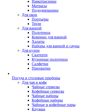
Наматрасники
Матрасы
Пододеяльники
Для окон
Портьеры
Тюли
Для ванной
Полотенца
Коврики для ванной
Халаты
Наборы для ванной и сауны
Для кухни
Скатерти
Кухонные полотенца
Салфетки
Прихватки
Посуда и столовые приборы
Для чая и кофе
Чайные сервизы
Кофейные сервизы
Чайные наборы
Кофейные наборы
Чайные и кофейные пары
Кружки