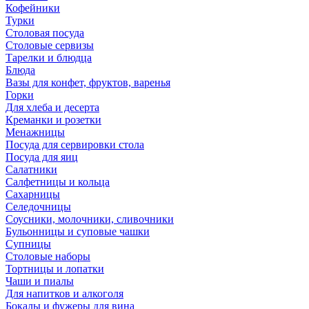
Кофейники
Турки
Столовая посуда
Столовые сервизы
Тарелки и блюдца
Блюда
Вазы для конфет, фруктов, варенья
Горки
Для хлеба и десерта
Креманки и розетки
Менажницы
Посуда для сервировки стола
Посуда для яиц
Салатники
Салфетницы и кольца
Сахарницы
Селедочницы
Соусники, молочники, сливочники
Бульонницы и суповые чашки
Супницы
Столовые наборы
Тортницы и лопатки
Чаши и пиалы
Для напитков и алкоголя
Бокалы и фужеры для вина