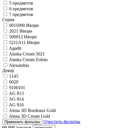
5 предметов
6 предметов
7 предметов
Серия
0011000 Ивори
2021 Ивори
500012 Ивори
5211A11 Ивори
Agadir
Alaska Cream 5021
Alaska Cream Zoloto
Alexandria
Декор
1145
6020
9100101
AG 813
AG 814
AG 816
Alena 3D Bordeaux Gold
Alena 3D Cream Gold
Очистить фильтры
99 999 товаров