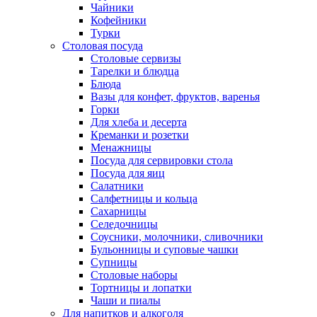
Чайники
Кофейники
Турки
Столовая посуда
Столовые сервизы
Тарелки и блюдца
Блюда
Вазы для конфет, фруктов, варенья
Горки
Для хлеба и десерта
Креманки и розетки
Менажницы
Посуда для сервировки стола
Посуда для яиц
Салатники
Салфетницы и кольца
Сахарницы
Селедочницы
Соусники, молочники, сливочники
Бульонницы и суповые чашки
Супницы
Столовые наборы
Тортницы и лопатки
Чаши и пиалы
Для напитков и алкоголя