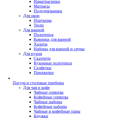
Наматрасники
Матрасы
Пододеяльники
Для окон
Портьеры
Тюли
Для ванной
Полотенца
Коврики для ванной
Халаты
Наборы для ванной и сауны
Для кухни
Скатерти
Кухонные полотенца
Салфетки
Прихватки
Посуда и столовые приборы
Для чая и кофе
Чайные сервизы
Кофейные сервизы
Чайные наборы
Кофейные наборы
Чайные и кофейные пары
Кружки