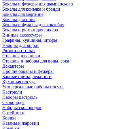
Бокалы и фужеры для шампанского
Бокалы для коньяка и бренди
Бокалы для мартини
Бокалы для пива
Бокалы и фужеры для коктейля
Бокалы и рюмки для ликера
Винные аксессуары
Графины, кувшины, штофы
Наборы для водки
Рюмки и стопки
Стаканы для виски
Стаканы и наборы для воды, сока
Декантеры
Прочие бокалы и фужеры
Барные принадлежности
Кухонная посуда
Универсальные наборы посуды
Кастрюли
Наборы кастрюль
Сковороды
Наборы сковородок
Сотейники
Ковши
Казаны и жаровни
Крышки