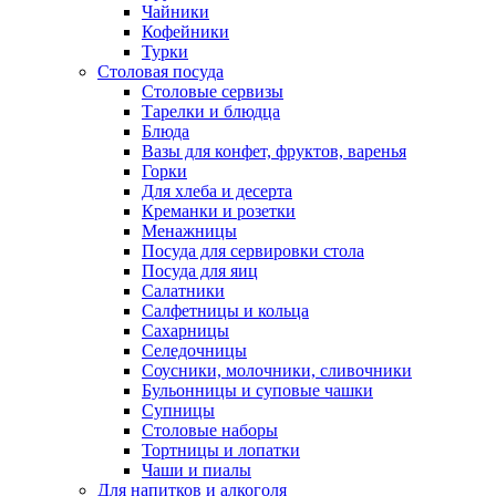
Чайники
Кофейники
Турки
Столовая посуда
Столовые сервизы
Тарелки и блюдца
Блюда
Вазы для конфет, фруктов, варенья
Горки
Для хлеба и десерта
Креманки и розетки
Менажницы
Посуда для сервировки стола
Посуда для яиц
Салатники
Салфетницы и кольца
Сахарницы
Селедочницы
Соусники, молочники, сливочники
Бульонницы и суповые чашки
Супницы
Столовые наборы
Тортницы и лопатки
Чаши и пиалы
Для напитков и алкоголя