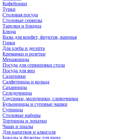
Кофейники
Турки
Столовая посуда
Столовые сервизы
Тарелки и блюдца
Блюда
Вазы для конфет, фруктов, варенья
Горки
Для хлеба и десерта
Креманки и розетки
Менажницы
Посуда для сервировки стола
Посуда для яиц
Салатники
Салфетницы и кольца
Сахарницы
Селедочницы
Соусники, молочники, сливочники
Бульонницы и суповые чашки
Супницы
Столовые наборы
Тортницы и лопатки
Чаши и пиалы
Для напитков и алкоголя
Бокалы и фужеры для вина