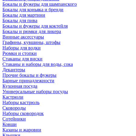
Бокалы и фужеры для шампанского
Бокалы для коньяка и бренди
Бокалы для мартини
Бокалы для пива
Бокалы и фужеры для коктейля
Бокалы и рюмки для ликера
Винные аксессуары
Графины, кувшины, штофы
Наборы для водки
Рюмки и стопки
Стаканы для виски
Стаканы и наборы для воды, сока
Декантеры
Прочие бокалы и фужеры
Барные принадлежности
Кухонная посуда
Универсальные наборы посуды
Кастрюли
Наборы кастрюль
Сковороды
Наборы сковородок
Сотейники
Ковши
Казаны и жаровни
Крышки