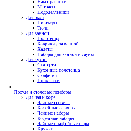
Наматрасники
Матрасы
Пододеяльники
Для окон
Портьеры
Тюли
Для ванной
Полотенца
Коврики для ванной
Халаты
Наборы для ванной и сауны
Для кухни
Скатерти
Кухонные полотенца
Салфетки
Прихватки
Посуда и столовые приборы
Для чая и кофе
Чайные сервизы
Кофейные сервизы
Чайные наборы
Кофейные наборы
Чайные и кофейные пары
Кружки