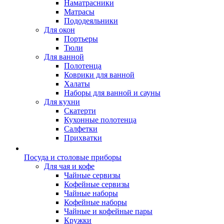
Наматрасники
Матрасы
Пододеяльники
Для окон
Портьеры
Тюли
Для ванной
Полотенца
Коврики для ванной
Халаты
Наборы для ванной и сауны
Для кухни
Скатерти
Кухонные полотенца
Салфетки
Прихватки
Посуда и столовые приборы
Для чая и кофе
Чайные сервизы
Кофейные сервизы
Чайные наборы
Кофейные наборы
Чайные и кофейные пары
Кружки