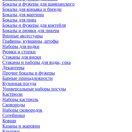
Бокалы и фужеры для шампанского
Бокалы для коньяка и бренди
Бокалы для мартини
Бокалы для пива
Бокалы и фужеры для коктейля
Бокалы и рюмки для ликера
Винные аксессуары
Графины, кувшины, штофы
Наборы для водки
Рюмки и стопки
Стаканы для виски
Стаканы и наборы для воды, сока
Декантеры
Прочие бокалы и фужеры
Барные принадлежности
Кухонная посуда
Универсальные наборы посуды
Кастрюли
Наборы кастрюль
Сковороды
Наборы сковородок
Сотейники
Ковши
Казаны и жаровни
Крышки