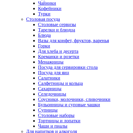
Чайники
Кофейники
Турки
Столовая посуда
Столовые сервизы
Тарелки и блюдца
Блюда
Вазы для конфет, фруктов, варенья
Горки
Для хлеба и десерта
Креманки и розетки
Менажницы
Посуда для сервировки стола
Посуда для яиц
Салатники
Салфетницы и кольца
Сахарницы
Селедочницы
Соусники, молочники, сливочники
Бульонницы и суповые чашки
Супницы
Столовые наборы
Тортницы и лопатки
Чаши и пиалы
Для напитков и алкоголя