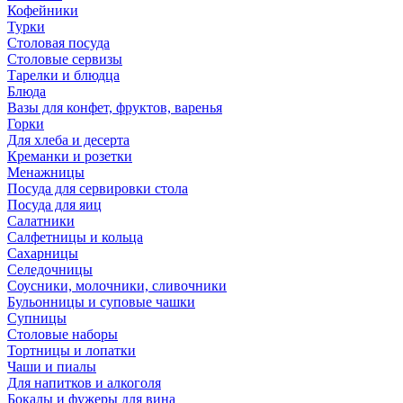
Кофейники
Турки
Столовая посуда
Столовые сервизы
Тарелки и блюдца
Блюда
Вазы для конфет, фруктов, варенья
Горки
Для хлеба и десерта
Креманки и розетки
Менажницы
Посуда для сервировки стола
Посуда для яиц
Салатники
Салфетницы и кольца
Сахарницы
Селедочницы
Соусники, молочники, сливочники
Бульонницы и суповые чашки
Супницы
Столовые наборы
Тортницы и лопатки
Чаши и пиалы
Для напитков и алкоголя
Бокалы и фужеры для вина