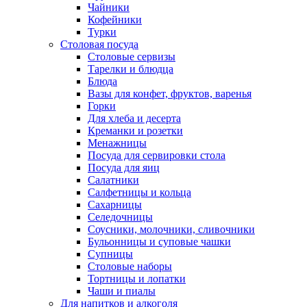
Чайники
Кофейники
Турки
Столовая посуда
Столовые сервизы
Тарелки и блюдца
Блюда
Вазы для конфет, фруктов, варенья
Горки
Для хлеба и десерта
Креманки и розетки
Менажницы
Посуда для сервировки стола
Посуда для яиц
Салатники
Салфетницы и кольца
Сахарницы
Селедочницы
Соусники, молочники, сливочники
Бульонницы и суповые чашки
Супницы
Столовые наборы
Тортницы и лопатки
Чаши и пиалы
Для напитков и алкоголя