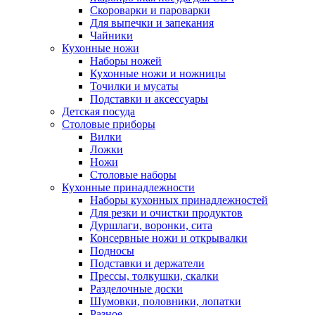
Скороварки и пароварки
Для выпечки и запекания
Чайники
Кухонные ножи
Наборы ножей
Кухонные ножи и ножницы
Точилки и мусаты
Подставки и аксессуары
Детская посуда
Столовые приборы
Вилки
Ложки
Ножи
Столовые наборы
Кухонные принадлежности
Наборы кухонных принадлежностей
Для резки и очистки продуктов
Дуршлаги, воронки, сита
Консервные ножи и открывалки
Подносы
Подставки и держатели
Прессы, толкушки, скалки
Разделочные доски
Шумовки, половники, лопатки
Разное