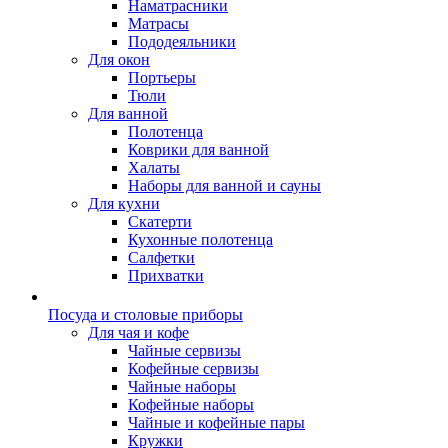
Наматрасники
Матрасы
Пододеяльники
Для окон
Портьеры
Тюли
Для ванной
Полотенца
Коврики для ванной
Халаты
Наборы для ванной и сауны
Для кухни
Скатерти
Кухонные полотенца
Салфетки
Прихватки
Посуда и столовые приборы
Для чая и кофе
Чайные сервизы
Кофейные сервизы
Чайные наборы
Кофейные наборы
Чайные и кофейные пары
Кружки