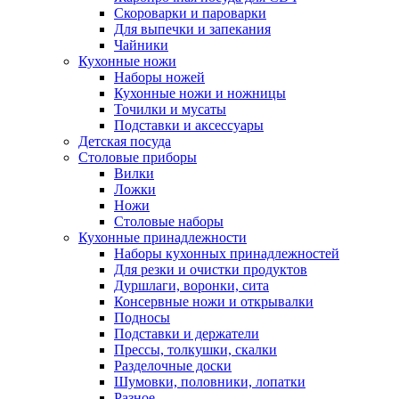
Скороварки и пароварки
Для выпечки и запекания
Чайники
Кухонные ножи
Наборы ножей
Кухонные ножи и ножницы
Точилки и мусаты
Подставки и аксессуары
Детская посуда
Столовые приборы
Вилки
Ложки
Ножи
Столовые наборы
Кухонные принадлежности
Наборы кухонных принадлежностей
Для резки и очистки продуктов
Дуршлаги, воронки, сита
Консервные ножи и открывалки
Подносы
Подставки и держатели
Прессы, толкушки, скалки
Разделочные доски
Шумовки, половники, лопатки
Разное