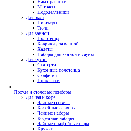
Наматрасники
Матрасы
Пододеяльники
Для окон
Портьеры
Тюли
Для ванной
Полотенца
Коврики для ванной
Халаты
Наборы для ванной и сауны
Для кухни
Скатерти
Кухонные полотенца
Салфетки
Прихватки
Посуда и столовые приборы
Для чая и кофе
Чайные сервизы
Кофейные сервизы
Чайные наборы
Кофейные наборы
Чайные и кофейные пары
Кружки