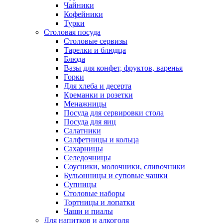
Чайники
Кофейники
Турки
Столовая посуда
Столовые сервизы
Тарелки и блюдца
Блюда
Вазы для конфет, фруктов, варенья
Горки
Для хлеба и десерта
Креманки и розетки
Менажницы
Посуда для сервировки стола
Посуда для яиц
Салатники
Салфетницы и кольца
Сахарницы
Селедочницы
Соусники, молочники, сливочники
Бульонницы и суповые чашки
Супницы
Столовые наборы
Тортницы и лопатки
Чаши и пиалы
Для напитков и алкоголя