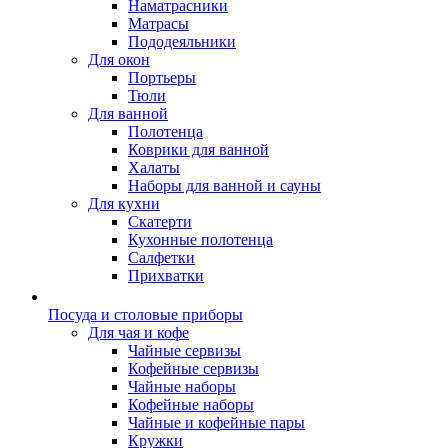
Наматрасники
Матрасы
Пододеяльники
Для окон
Портьеры
Тюли
Для ванной
Полотенца
Коврики для ванной
Халаты
Наборы для ванной и сауны
Для кухни
Скатерти
Кухонные полотенца
Салфетки
Прихватки
Посуда и столовые приборы
Для чая и кофе
Чайные сервизы
Кофейные сервизы
Чайные наборы
Кофейные наборы
Чайные и кофейные пары
Кружки