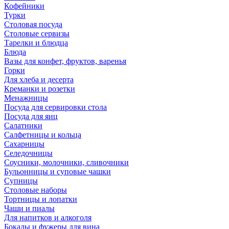
Кофейники
Турки
Столовая посуда
Столовые сервизы
Тарелки и блюдца
Блюда
Вазы для конфет, фруктов, варенья
Горки
Для хлеба и десерта
Креманки и розетки
Менажницы
Посуда для сервировки стола
Посуда для яиц
Салатники
Салфетницы и кольца
Сахарницы
Селедочницы
Соусники, молочники, сливочники
Бульонницы и суповые чашки
Супницы
Столовые наборы
Тортницы и лопатки
Чаши и пиалы
Для напитков и алкоголя
Бокалы и фужеры для вина