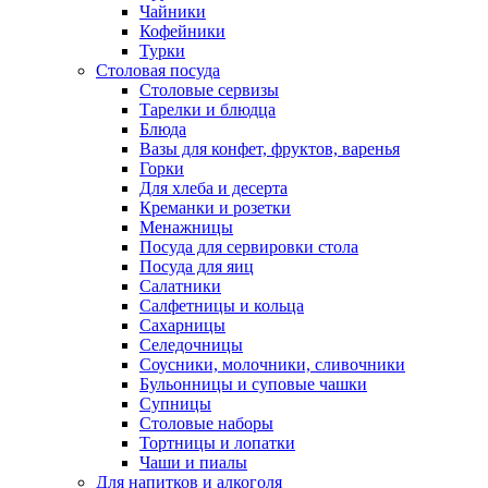
Чайники
Кофейники
Турки
Столовая посуда
Столовые сервизы
Тарелки и блюдца
Блюда
Вазы для конфет, фруктов, варенья
Горки
Для хлеба и десерта
Креманки и розетки
Менажницы
Посуда для сервировки стола
Посуда для яиц
Салатники
Салфетницы и кольца
Сахарницы
Селедочницы
Соусники, молочники, сливочники
Бульонницы и суповые чашки
Супницы
Столовые наборы
Тортницы и лопатки
Чаши и пиалы
Для напитков и алкоголя