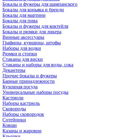
Бокалы и фужеры для шампанского
Бокалы для коньяка и бренди
Бокалы для мартини
Бокалы для пива
Бокалы и фужеры для коктейля
Бокалы и рюмки для ликера
Винные аксессуары
Графины, кувшины, штофы
Наборы для водки
Рюмки и стопки
Стаканы для виски
Стаканы и наборы для воды, сока
Декантеры
Прочие бокалы и фужеры
Барные принадлежности
Кухонная посуда
Универсальные наборы посуды
Кастрюли
Наборы кастрюль
Сковороды
Наборы сковородок
Сотейники
Ковши
Казаны и жаровни
Крышки