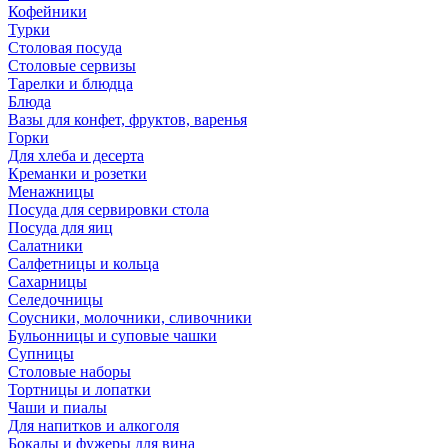
Кофейники
Турки
Столовая посуда
Столовые сервизы
Тарелки и блюдца
Блюда
Вазы для конфет, фруктов, варенья
Горки
Для хлеба и десерта
Креманки и розетки
Менажницы
Посуда для сервировки стола
Посуда для яиц
Салатники
Салфетницы и кольца
Сахарницы
Селедочницы
Соусники, молочники, сливочники
Бульонницы и суповые чашки
Супницы
Столовые наборы
Тортницы и лопатки
Чаши и пиалы
Для напитков и алкоголя
Бокалы и фужеры для вина