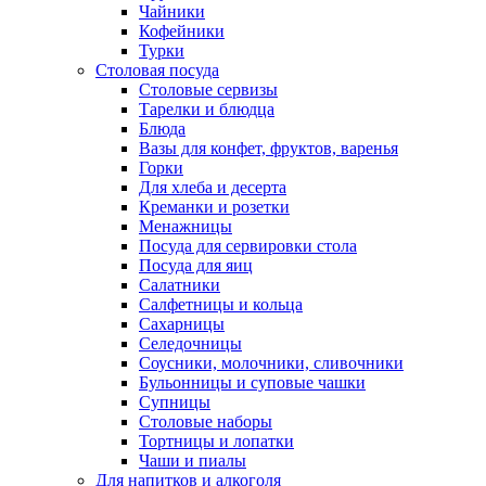
Чайники
Кофейники
Турки
Столовая посуда
Столовые сервизы
Тарелки и блюдца
Блюда
Вазы для конфет, фруктов, варенья
Горки
Для хлеба и десерта
Креманки и розетки
Менажницы
Посуда для сервировки стола
Посуда для яиц
Салатники
Салфетницы и кольца
Сахарницы
Селедочницы
Соусники, молочники, сливочники
Бульонницы и суповые чашки
Супницы
Столовые наборы
Тортницы и лопатки
Чаши и пиалы
Для напитков и алкоголя