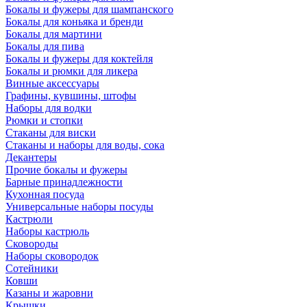
Бокалы и фужеры для шампанского
Бокалы для коньяка и бренди
Бокалы для мартини
Бокалы для пива
Бокалы и фужеры для коктейля
Бокалы и рюмки для ликера
Винные аксессуары
Графины, кувшины, штофы
Наборы для водки
Рюмки и стопки
Стаканы для виски
Стаканы и наборы для воды, сока
Декантеры
Прочие бокалы и фужеры
Барные принадлежности
Кухонная посуда
Универсальные наборы посуды
Кастрюли
Наборы кастрюль
Сковороды
Наборы сковородок
Сотейники
Ковши
Казаны и жаровни
Крышки