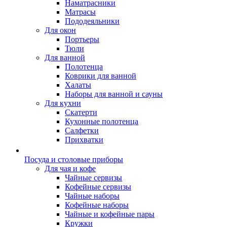
Наматрасники
Матрасы
Пододеяльники
Для окон
Портьеры
Тюли
Для ванной
Полотенца
Коврики для ванной
Халаты
Наборы для ванной и сауны
Для кухни
Скатерти
Кухонные полотенца
Салфетки
Прихватки
Посуда и столовые приборы
Для чая и кофе
Чайные сервизы
Кофейные сервизы
Чайные наборы
Кофейные наборы
Чайные и кофейные пары
Кружки