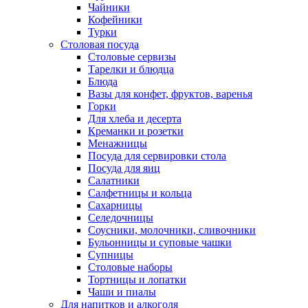
Чайники
Кофейники
Турки
Столовая посуда
Столовые сервизы
Тарелки и блюдца
Блюда
Вазы для конфет, фруктов, варенья
Горки
Для хлеба и десерта
Креманки и розетки
Менажницы
Посуда для сервировки стола
Посуда для яиц
Салатники
Салфетницы и кольца
Сахарницы
Селедочницы
Соусники, молочники, сливочники
Бульонницы и суповые чашки
Супницы
Столовые наборы
Тортницы и лопатки
Чаши и пиалы
Для напитков и алкоголя