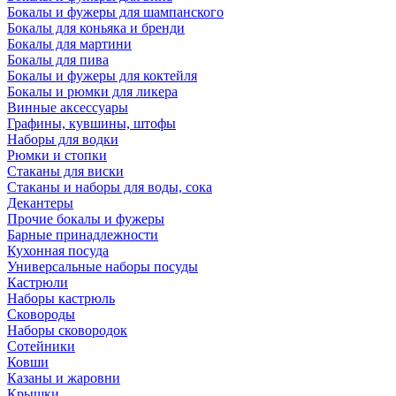
Бокалы и фужеры для шампанского
Бокалы для коньяка и бренди
Бокалы для мартини
Бокалы для пива
Бокалы и фужеры для коктейля
Бокалы и рюмки для ликера
Винные аксессуары
Графины, кувшины, штофы
Наборы для водки
Рюмки и стопки
Стаканы для виски
Стаканы и наборы для воды, сока
Декантеры
Прочие бокалы и фужеры
Барные принадлежности
Кухонная посуда
Универсальные наборы посуды
Кастрюли
Наборы кастрюль
Сковороды
Наборы сковородок
Сотейники
Ковши
Казаны и жаровни
Крышки