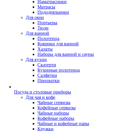
Наматрасники
Матрасы
Пододеяльники
Для окон
Портьеры
Тюли
Для ванной
Полотенца
Коврики для ванной
Халаты
Наборы для ванной и сауны
Для кухни
Скатерти
Кухонные полотенца
Салфетки
Прихватки
Посуда и столовые приборы
Для чая и кофе
Чайные сервизы
Кофейные сервизы
Чайные наборы
Кофейные наборы
Чайные и кофейные пары
Кружки