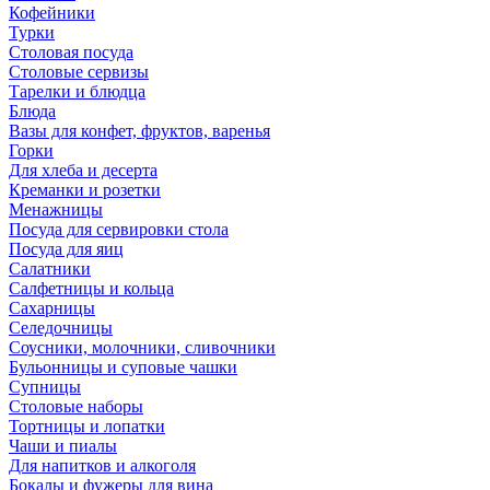
Кофейники
Турки
Столовая посуда
Столовые сервизы
Тарелки и блюдца
Блюда
Вазы для конфет, фруктов, варенья
Горки
Для хлеба и десерта
Креманки и розетки
Менажницы
Посуда для сервировки стола
Посуда для яиц
Салатники
Салфетницы и кольца
Сахарницы
Селедочницы
Соусники, молочники, сливочники
Бульонницы и суповые чашки
Супницы
Столовые наборы
Тортницы и лопатки
Чаши и пиалы
Для напитков и алкоголя
Бокалы и фужеры для вина