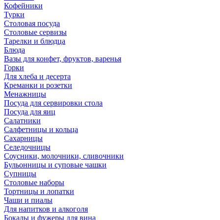
Кофейники
Турки
Столовая посуда
Столовые сервизы
Тарелки и блюдца
Блюда
Вазы для конфет, фруктов, варенья
Горки
Для хлеба и десерта
Креманки и розетки
Менажницы
Посуда для сервировки стола
Посуда для яиц
Салатники
Салфетницы и кольца
Сахарницы
Селедочницы
Соусники, молочники, сливочники
Бульонницы и суповые чашки
Супницы
Столовые наборы
Тортницы и лопатки
Чаши и пиалы
Для напитков и алкоголя
Бокалы и фужеры для вина