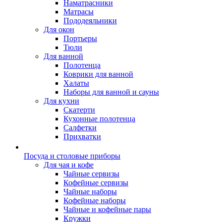
Наматрасники
Матрасы
Пододеяльники
Для окон
Портьеры
Тюли
Для ванной
Полотенца
Коврики для ванной
Халаты
Наборы для ванной и сауны
Для кухни
Скатерти
Кухонные полотенца
Салфетки
Прихватки
Посуда и столовые приборы
Для чая и кофе
Чайные сервизы
Кофейные сервизы
Чайные наборы
Кофейные наборы
Чайные и кофейные пары
Кружки