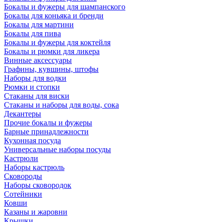
Бокалы и фужеры для шампанского
Бокалы для коньяка и бренди
Бокалы для мартини
Бокалы для пива
Бокалы и фужеры для коктейля
Бокалы и рюмки для ликера
Винные аксессуары
Графины, кувшины, штофы
Наборы для водки
Рюмки и стопки
Стаканы для виски
Стаканы и наборы для воды, сока
Декантеры
Прочие бокалы и фужеры
Барные принадлежности
Кухонная посуда
Универсальные наборы посуды
Кастрюли
Наборы кастрюль
Сковороды
Наборы сковородок
Сотейники
Ковши
Казаны и жаровни
Крышки