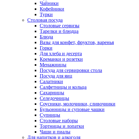
Чайники
Кофейники
Турки
Столовая посуда
Столовые сервизы
Тарелки и блюдца
Блюда
Вазы для конфет, фруктов, варенья
Горки
Для хлеба и десерта
Креманки и розетки
Менажницы
Посуда для сервировки стола
Посуда для яиц
Салатники
Салфетницы и кольца
Сахарницы
Селедочницы
Соусники, молочники, сливочники
Бульонницы и суповые чашки
Супницы
Столовые наборы
Тортницы и лопатки
Чаши и пиалы
Для напитков и алкоголя