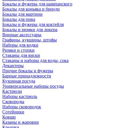
Бокалы и фужеры для шампанского
Бокалы для коньяка и бренди
Бокалы для мартини
Бокалы для пива
Бокалы и фужеры для коктейля
Бокалы и рюмки для ликера
Винные аксессуары
Графины, кувшины, штофы
Наборы для водки
Рюмки и стопки
Стаканы для виски
Стаканы и наборы для воды, сока
Декантеры
Прочие бокалы и фужеры
Барные принадлежности
Кухонная посуда
Универсальные наборы посуды
Кастрюли
Наборы кастрюль
Сковороды
Наборы сковородок
Сотейники
Ковши
Казаны и жаровни
Крышки