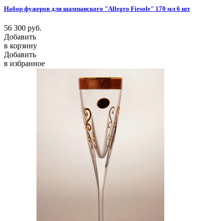
Набор фужеров для шампанского "Allegro Fiesole" 170 мл 6 шт
56 300
руб.
Добавить
в корзину
Добавить
в избранное