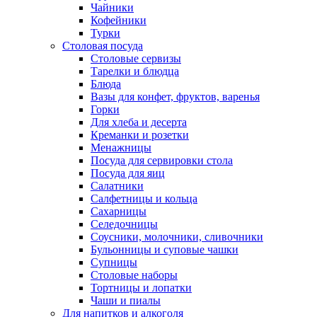
Чайники
Кофейники
Турки
Столовая посуда
Столовые сервизы
Тарелки и блюдца
Блюда
Вазы для конфет, фруктов, варенья
Горки
Для хлеба и десерта
Креманки и розетки
Менажницы
Посуда для сервировки стола
Посуда для яиц
Салатники
Салфетницы и кольца
Сахарницы
Селедочницы
Соусники, молочники, сливочники
Бульонницы и суповые чашки
Супницы
Столовые наборы
Тортницы и лопатки
Чаши и пиалы
Для напитков и алкоголя