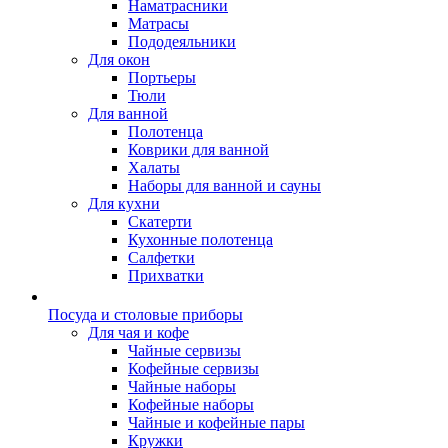
Наматрасники
Матрасы
Пододеяльники
Для окон
Портьеры
Тюли
Для ванной
Полотенца
Коврики для ванной
Халаты
Наборы для ванной и сауны
Для кухни
Скатерти
Кухонные полотенца
Салфетки
Прихватки
Посуда и столовые приборы
Для чая и кофе
Чайные сервизы
Кофейные сервизы
Чайные наборы
Кофейные наборы
Чайные и кофейные пары
Кружки