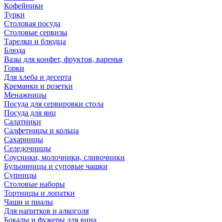
Кофейники
Турки
Столовая посуда
Столовые сервизы
Тарелки и блюдца
Блюда
Вазы для конфет, фруктов, варенья
Горки
Для хлеба и десерта
Креманки и розетки
Менажницы
Посуда для сервировки стола
Посуда для яиц
Салатники
Салфетницы и кольца
Сахарницы
Селедочницы
Соусники, молочники, сливочники
Бульонницы и суповые чашки
Супницы
Столовые наборы
Тортницы и лопатки
Чаши и пиалы
Для напитков и алкоголя
Бокалы и фужеры для вина