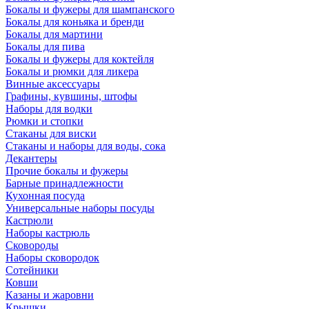
Бокалы и фужеры для шампанского
Бокалы для коньяка и бренди
Бокалы для мартини
Бокалы для пива
Бокалы и фужеры для коктейля
Бокалы и рюмки для ликера
Винные аксессуары
Графины, кувшины, штофы
Наборы для водки
Рюмки и стопки
Стаканы для виски
Стаканы и наборы для воды, сока
Декантеры
Прочие бокалы и фужеры
Барные принадлежности
Кухонная посуда
Универсальные наборы посуды
Кастрюли
Наборы кастрюль
Сковороды
Наборы сковородок
Сотейники
Ковши
Казаны и жаровни
Крышки