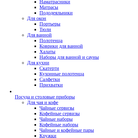
Наматрасники
Матрасы
Пододеяльники
Для окон
Портьеры
Тюли
Для ванной
Полотенца
Коврики для ванной
Халаты
Наборы для ванной и сауны
Для кухни
Скатерти
Кухонные полотенца
Салфетки
Прихватки
Посуда и столовые приборы
Для чая и кофе
Чайные сервизы
Кофейные сервизы
Чайные наборы
Кофейные наборы
Чайные и кофейные пары
Кружки