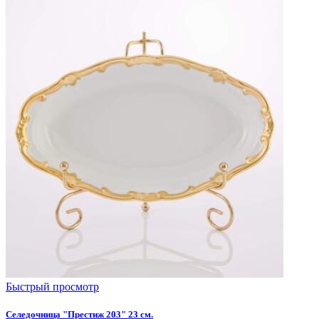
Быстрый просмотр
Селедочница "Престиж 203" 23 см.