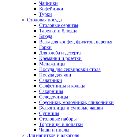
Чайники
Кофейники
Турки
Столовая посуда
Столовые сервизы
Тарелки и блюдца
Блюда
Вазы для конфет, фруктов, варенья
Горки
Для хлеба и десерта
Креманки и розетки
Менажницы
Посуда для сервировки стола
Посуда для яиц
Салатники
Салфетницы и кольца
Сахарницы
Селедочницы
Соусники, молочники, сливочники
Бульонницы и суповые чашки
Супницы
Столовые наборы
Тортницы и лопатки
Чаши и пиалы
Для напитков и алкоголя