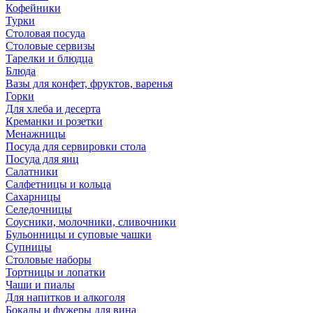
Кофейники
Турки
Столовая посуда
Столовые сервизы
Тарелки и блюдца
Блюда
Вазы для конфет, фруктов, варенья
Горки
Для хлеба и десерта
Креманки и розетки
Менажницы
Посуда для сервировки стола
Посуда для яиц
Салатники
Салфетницы и кольца
Сахарницы
Селедочницы
Соусники, молочники, сливочники
Бульонницы и суповые чашки
Супницы
Столовые наборы
Тортницы и лопатки
Чаши и пиалы
Для напитков и алкоголя
Бокалы и фужеры для вина