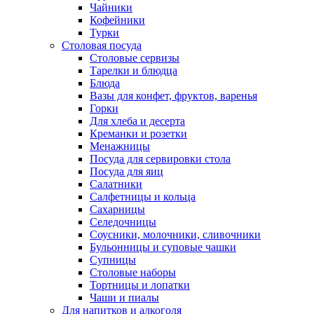
Чайники
Кофейники
Турки
Столовая посуда
Столовые сервизы
Тарелки и блюдца
Блюда
Вазы для конфет, фруктов, варенья
Горки
Для хлеба и десерта
Креманки и розетки
Менажницы
Посуда для сервировки стола
Посуда для яиц
Салатники
Салфетницы и кольца
Сахарницы
Селедочницы
Соусники, молочники, сливочники
Бульонницы и суповые чашки
Супницы
Столовые наборы
Тортницы и лопатки
Чаши и пиалы
Для напитков и алкоголя