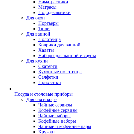
Наматрасники
Матрасы
Пододеяльники
Для окон
Портьеры
Тюли
Для ванной
Полотенца
Коврики для ванной
Халаты
Наборы для ванной и сауны
Для кухни
Скатерти
Кухонные полотенца
Салфетки
Прихватки
Посуда и столовые приборы
Для чая и кофе
Чайные сервизы
Кофейные сервизы
Чайные наборы
Кофейные наборы
Чайные и кофейные пары
Кружки