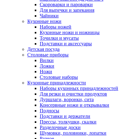
Скороварки и пароварки
Для выпечки и запекания
Чайники
Кухонные ножи
Наборы ножей
Кухонные ножи и ножницы
Точилки и мусаты
Подставки и аксессуары
Детская посуда
Столовые приборы
Вилки
Ложки
Ножи
Столовые наборы
Кухонные принадлежности
Наборы кухонных принадлежностей
Для резки и очистки продуктов
Дуршлаги, воронки, сита
Консервные ножи и открывалки
Подносы
Подставки и держатели
Прессы, толкушки, скалки
Разделочные доски
Шумовки, половники, лопатки
Разное