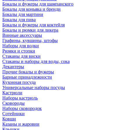
Бокалы и фужеры для шампанского
Бокалы для коньяка и бренди
Бокалы для мартини
Бокалы для пива
Бокалы и фужеры для коктейля
Бокалы и рюмки для ликера
Винные аксессуары
Графины, кувшины, штофы
Наборы для водки
Рюмки и стопки
Стаканы для виски
Стаканы и наборы для воды, сока
Декантеры
Прочие бокалы и фужеры
Барные принадлежности
Кухонная посуда
Универсальные наборы посуды
Кастрюли
Наборы кастрюль
Сковороды
Наборы сковородок
Сотейники
Ковши
Казаны и жаровни
Крышки