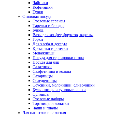
Чайники
Кофейники
Турки
Столовая посуда
Столовые сервизы
Тарелки и блюдца
Блюда
Вазы для конфет, фруктов, варенья
Горки
Для хлеба и десерта
Креманки и розетки
Менажницы
Посуда для сервировки стола
Посуда для яиц
Салатники
Салфетницы и кольца
Сахарницы
Селедочницы
Соусники, молочники, сливочники
Бульонницы и суповые чашки
Супницы
Столовые наборы
Тортницы и лопатки
Чаши и пиалы
Для напитков и алкоголя