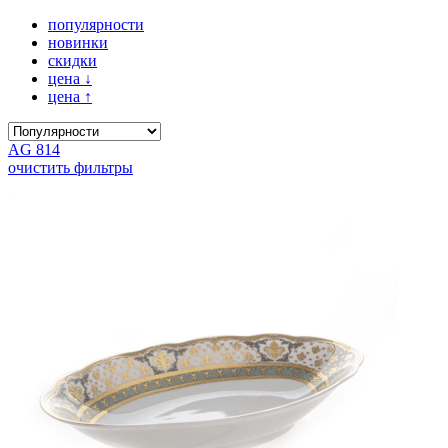
популярности
новинки
скидки
цена
↓
цена
↑
AG 814
очистить фильтры