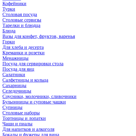
Кофейники
Турки
Столовая посуда
Столовые сервизы
Тарелки и блюдца
Блюда
Вазы для конфет, фруктов, варенья
Горки
Для хлеба и десерта
Креманки и розетки
Менажницы
Посуда для сервировки стола
Посуда для яиц
Салатники
Салфетницы и кольца
Сахарницы
Селедочницы
Соусники, молочники, сливочники
Бульонницы и суповые чашки
Супницы
Столовые наборы
Тортницы и лопатки
Чаши и пиалы
Для напитков и алкоголя
Бокалы и фужеры для вина