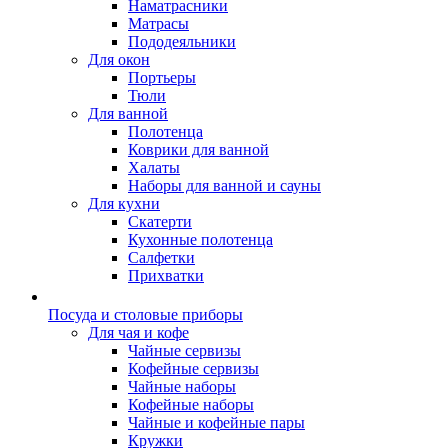
Наматрасники
Матрасы
Пододеяльники
Для окон
Портьеры
Тюли
Для ванной
Полотенца
Коврики для ванной
Халаты
Наборы для ванной и сауны
Для кухни
Скатерти
Кухонные полотенца
Салфетки
Прихватки
Посуда и столовые приборы
Для чая и кофе
Чайные сервизы
Кофейные сервизы
Чайные наборы
Кофейные наборы
Чайные и кофейные пары
Кружки