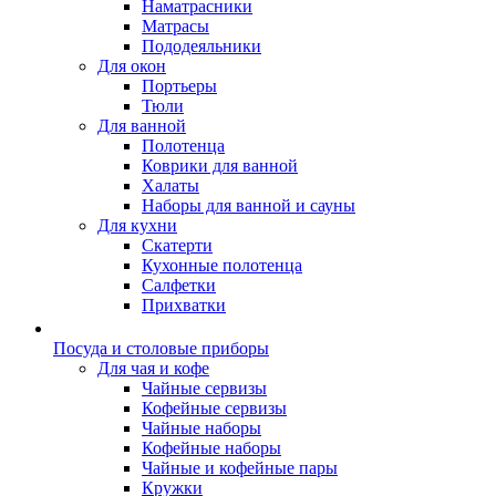
Наматрасники
Матрасы
Пододеяльники
Для окон
Портьеры
Тюли
Для ванной
Полотенца
Коврики для ванной
Халаты
Наборы для ванной и сауны
Для кухни
Скатерти
Кухонные полотенца
Салфетки
Прихватки
Посуда и столовые приборы
Для чая и кофе
Чайные сервизы
Кофейные сервизы
Чайные наборы
Кофейные наборы
Чайные и кофейные пары
Кружки