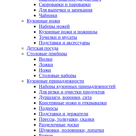
Скороварки и пароварки
Для выпечки и запекания
Чайники
Кухонные ножи
Наборы ножей
Кухонные ножи и ножницы
Точилки и мусаты
Подставки и аксессуары
Детская посуда
Столовые приборы
Вилки
Ложки
Ножи
Столовые наборы
Кухонные принадлежности
Наборы кухонных принадлежностей
Для резки и очистки продуктов
Дуршлаги, воронки, сита
Консервные ножи и открывалки
Подносы
Подставки и держатели
Прессы, толкушки, скалки
Разделочные доски
Шумовки, половники, лопатки
Разное