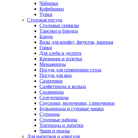
Чайники
Кофейники
Турки
Столовая посуда
Столовые сервизы
Тарелки и блюдца
Блюда
Вазы для конфет, фруктов, варенья
Горки
Для хлеба и десерта
Креманки и розетки
Менажницы
Посуда для сервировки стола
Посуда для яиц
Салатники
Салфетницы и кольца
Сахарницы
Селедочницы
Соусники, молочники, сливочники
Бульонницы и суповые чашки
Супницы
Столовые наборы
Тортницы и лопатки
Чаши и пиалы
Для напитков и алкоголя