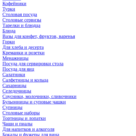
Кофейники
Турки
Столовая посуда
Столовые сервизы
Тарелки и блюдца
Блюда
Вазы для конфет, фруктов, варенья
Горки
Для хлеба и десерта
Креманки и розетки
Менажницы
Посуда для сервировки стола
Посуда для яиц
Салатники
Салфетницы и кольца
Сахарницы
Селедочницы
Соусники, молочники, сливочники
Бульонницы и суповые чашки
Супницы
Столовые наборы
Тортницы и лопатки
Чаши и пиалы
Для напитков и алкоголя
Бокалы и фужеры для вина