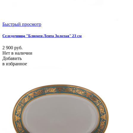
Быстрый просмотр
Селедочница "Блюмен Лента Золотая" 23 см
2 900
руб.
Нет в наличии
Добавить
в избранное