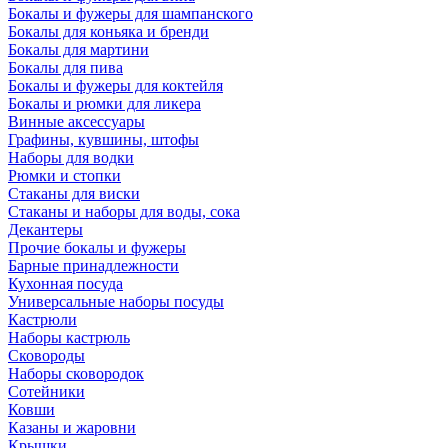
Бокалы и фужеры для шампанского
Бокалы для коньяка и бренди
Бокалы для мартини
Бокалы для пива
Бокалы и фужеры для коктейля
Бокалы и рюмки для ликера
Винные аксессуары
Графины, кувшины, штофы
Наборы для водки
Рюмки и стопки
Стаканы для виски
Стаканы и наборы для воды, сока
Декантеры
Прочие бокалы и фужеры
Барные принадлежности
Кухонная посуда
Универсальные наборы посуды
Кастрюли
Наборы кастрюль
Сковороды
Наборы сковородок
Сотейники
Ковши
Казаны и жаровни
Крышки