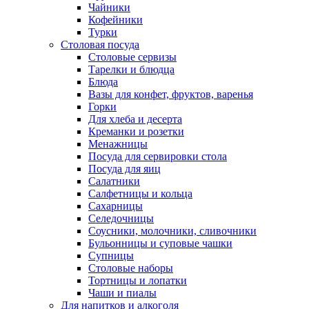
Чайники
Кофейники
Турки
Столовая посуда
Столовые сервизы
Тарелки и блюдца
Блюда
Вазы для конфет, фруктов, варенья
Горки
Для хлеба и десерта
Креманки и розетки
Менажницы
Посуда для сервировки стола
Посуда для яиц
Салатники
Салфетницы и кольца
Сахарницы
Селедочницы
Соусники, молочники, сливочники
Бульонницы и суповые чашки
Супницы
Столовые наборы
Тортницы и лопатки
Чаши и пиалы
Для напитков и алкоголя