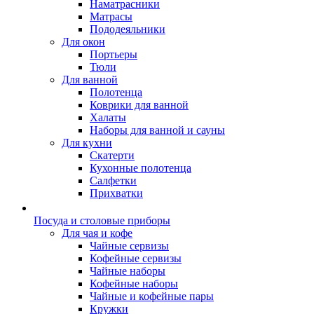
Наматрасники
Матрасы
Пододеяльники
Для окон
Портьеры
Тюли
Для ванной
Полотенца
Коврики для ванной
Халаты
Наборы для ванной и сауны
Для кухни
Скатерти
Кухонные полотенца
Салфетки
Прихватки
Посуда и столовые приборы
Для чая и кофе
Чайные сервизы
Кофейные сервизы
Чайные наборы
Кофейные наборы
Чайные и кофейные пары
Кружки