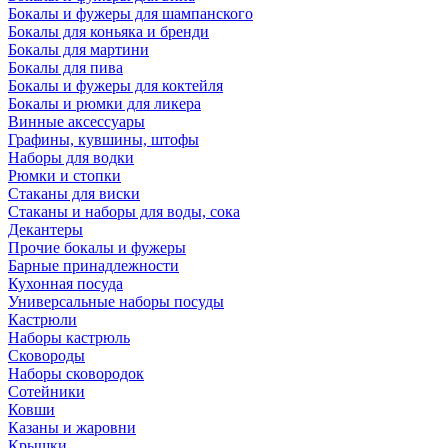
Бокалы и фужеры для шампанского
Бокалы для коньяка и бренди
Бокалы для мартини
Бокалы для пива
Бокалы и фужеры для коктейля
Бокалы и рюмки для ликера
Винные аксессуары
Графины, кувшины, штофы
Наборы для водки
Рюмки и стопки
Стаканы для виски
Стаканы и наборы для воды, сока
Декантеры
Прочие бокалы и фужеры
Барные принадлежности
Кухонная посуда
Универсальные наборы посуды
Кастрюли
Наборы кастрюль
Сковороды
Наборы сковородок
Сотейники
Ковши
Казаны и жаровни
Крышки