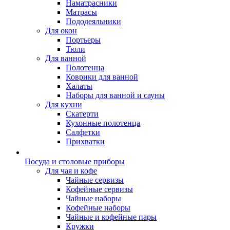
Наматрасники
Матрасы
Пододеяльники
Для окон
Портьеры
Тюли
Для ванной
Полотенца
Коврики для ванной
Халаты
Наборы для ванной и сауны
Для кухни
Скатерти
Кухонные полотенца
Салфетки
Прихватки
Посуда и столовые приборы
Для чая и кофе
Чайные сервизы
Кофейные сервизы
Чайные наборы
Кофейные наборы
Чайные и кофейные пары
Кружки