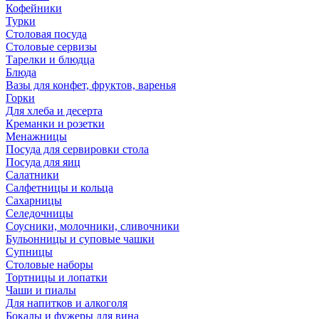
Кофейники
Турки
Столовая посуда
Столовые сервизы
Тарелки и блюдца
Блюда
Вазы для конфет, фруктов, варенья
Горки
Для хлеба и десерта
Креманки и розетки
Менажницы
Посуда для сервировки стола
Посуда для яиц
Салатники
Салфетницы и кольца
Сахарницы
Селедочницы
Соусники, молочники, сливочники
Бульонницы и суповые чашки
Супницы
Столовые наборы
Тортницы и лопатки
Чаши и пиалы
Для напитков и алкоголя
Бокалы и фужеры для вина