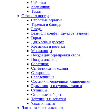
Чайники
Кофейники
Турки
Столовая посуда
Столовые сервизы
Тарелки и блюдца
Блюда
Вазы для конфет, фруктов, варенья
Горки
Для хлеба и десерта
Креманки и розетки
Менажницы
Посуда для сервировки стола
Посуда для яиц
Салатники
Салфетницы и кольца
Сахарницы
Селедочницы
Соусники, молочники, сливочники
Бульонницы и суповые чашки
Супницы
Столовые наборы
Тортницы и лопатки
Чаши и пиалы
Для напитков и алкоголя