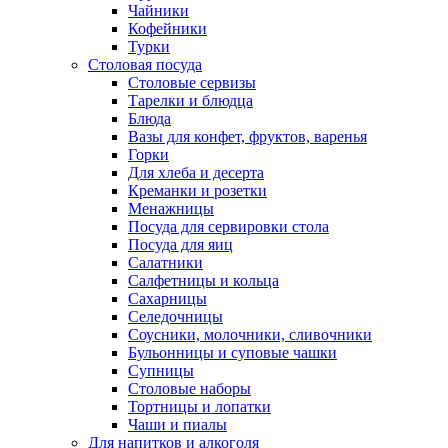
Чайники
Кофейники
Турки
Столовая посуда
Столовые сервизы
Тарелки и блюдца
Блюда
Вазы для конфет, фруктов, варенья
Горки
Для хлеба и десерта
Креманки и розетки
Менажницы
Посуда для сервировки стола
Посуда для яиц
Салатники
Салфетницы и кольца
Сахарницы
Селедочницы
Соусники, молочники, сливочники
Бульонницы и суповые чашки
Супницы
Столовые наборы
Тортницы и лопатки
Чаши и пиалы
Для напитков и алкоголя