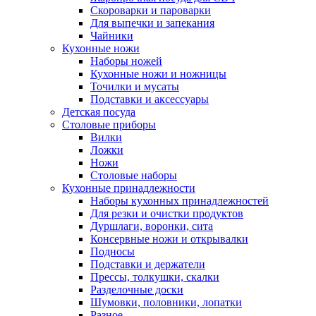
Скороварки и пароварки
Для выпечки и запекания
Чайники
Кухонные ножи
Наборы ножей
Кухонные ножи и ножницы
Точилки и мусаты
Подставки и аксессуары
Детская посуда
Столовые приборы
Вилки
Ложки
Ножи
Столовые наборы
Кухонные принадлежности
Наборы кухонных принадлежностей
Для резки и очистки продуктов
Дуршлаги, воронки, сита
Консервные ножи и открывалки
Подносы
Подставки и держатели
Прессы, толкушки, скалки
Разделочные доски
Шумовки, половники, лопатки
Разное