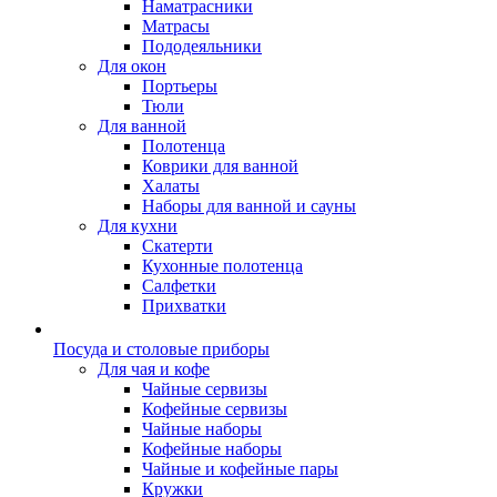
Наматрасники
Матрасы
Пододеяльники
Для окон
Портьеры
Тюли
Для ванной
Полотенца
Коврики для ванной
Халаты
Наборы для ванной и сауны
Для кухни
Скатерти
Кухонные полотенца
Салфетки
Прихватки
Посуда и столовые приборы
Для чая и кофе
Чайные сервизы
Кофейные сервизы
Чайные наборы
Кофейные наборы
Чайные и кофейные пары
Кружки