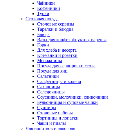
Чайники
Кофейники
Турки
Столовая посуда
Столовые сервизы
Тарелки и блюдца
Блюда
Вазы для конфет, фруктов, варенья
Горки
Для хлеба и десерта
Креманки и розетки
Менажницы
Посуда для сервировки стола
Посуда для яиц
Салатники
Салфетницы и кольца
Сахарницы
Селедочницы
Соусники, молочники, сливочники
Бульонницы и суповые чашки
Супницы
Столовые наборы
Тортницы и лопатки
Чаши и пиалы
Для напитков и алкоголя