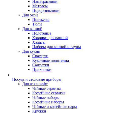
Наматрасники
Матрасы
Пододеяльники
Для окон
Портьеры
Тюли
Для ванной
Полотенца
Коврики для ванной
Халаты
Наборы для ванной и сауны
Для кухни
Скатерти
Кухонные полотенца
Салфетки
Прихватки
Посуда и столовые приборы
Для чая и кофе
Чайные сервизы
Кофейные сервизы
Чайные наборы
Кофейные наборы
Чайные и кофейные пары
Кружки