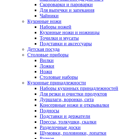
Скороварки и пароварки
Для выпечки и запекания
Чайники
Кухонные ножи
Наборы ножей
Кухонные ножи и ножницы
Точилки и мусаты
Подставки и аксессуары
Детская посуда
Столовые приборы
Вилки
Ложки
Ножи
Столовые наборы
Кухонные принадлежности
Наборы кухонных принадлежностей
Для резки и очистки продуктов
Дуршлаги, воронки, сита
Консервные ножи и открывалки
Подносы
Подставки и держатели
Прессы, толкушки, скалки
Разделочные доски
Шумовки, половники, лопатки
Разное