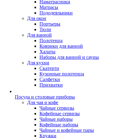
Наматрасники
Матрасы
Пододеяльники
Для окон
Портьеры
Тюли
Для ванной
Полотенца
Коврики для ванной
Халаты
Наборы для ванной и сауны
Для кухни
Скатерти
Кухонные полотенца
Салфетки
Прихватки
Посуда и столовые приборы
Для чая и кофе
Чайные сервизы
Кофейные сервизы
Чайные наборы
Кофейные наборы
Чайные и кофейные пары
Кружки