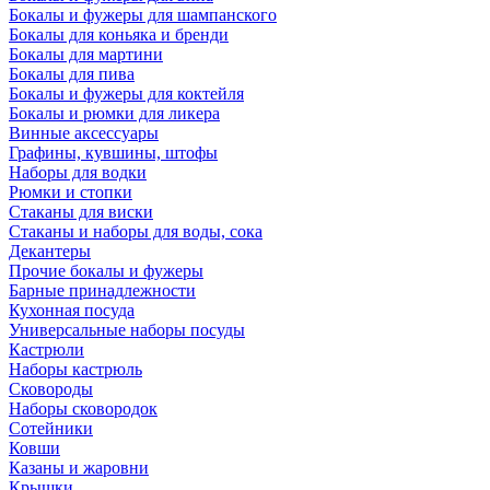
Бокалы и фужеры для шампанского
Бокалы для коньяка и бренди
Бокалы для мартини
Бокалы для пива
Бокалы и фужеры для коктейля
Бокалы и рюмки для ликера
Винные аксессуары
Графины, кувшины, штофы
Наборы для водки
Рюмки и стопки
Стаканы для виски
Стаканы и наборы для воды, сока
Декантеры
Прочие бокалы и фужеры
Барные принадлежности
Кухонная посуда
Универсальные наборы посуды
Кастрюли
Наборы кастрюль
Сковороды
Наборы сковородок
Сотейники
Ковши
Казаны и жаровни
Крышки