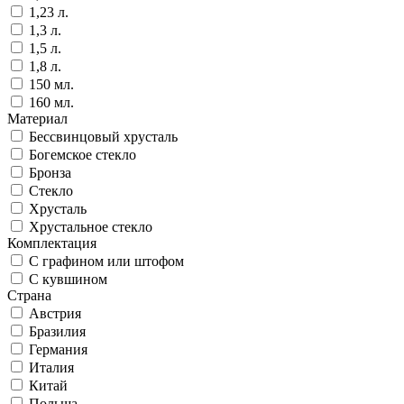
1,23 л.
1,3 л.
1,5 л.
1,8 л.
150 мл.
160 мл.
Материал
Бессвинцовый хрусталь
Богемское стекло
Бронза
Стекло
Хрусталь
Хрустальное стекло
Комплектация
С графином или штофом
С кувшином
Страна
Австрия
Бразилия
Германия
Италия
Китай
Польша