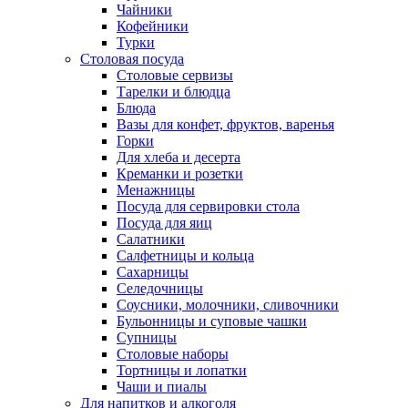
Чайники
Кофейники
Турки
Столовая посуда
Столовые сервизы
Тарелки и блюдца
Блюда
Вазы для конфет, фруктов, варенья
Горки
Для хлеба и десерта
Креманки и розетки
Менажницы
Посуда для сервировки стола
Посуда для яиц
Салатники
Салфетницы и кольца
Сахарницы
Селедочницы
Соусники, молочники, сливочники
Бульонницы и суповые чашки
Супницы
Столовые наборы
Тортницы и лопатки
Чаши и пиалы
Для напитков и алкоголя