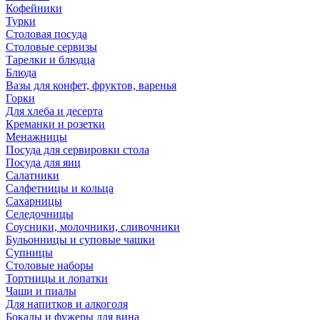
Кофейники
Турки
Столовая посуда
Столовые сервизы
Тарелки и блюдца
Блюда
Вазы для конфет, фруктов, варенья
Горки
Для хлеба и десерта
Креманки и розетки
Менажницы
Посуда для сервировки стола
Посуда для яиц
Салатники
Салфетницы и кольца
Сахарницы
Селедочницы
Соусники, молочники, сливочники
Бульонницы и суповые чашки
Супницы
Столовые наборы
Тортницы и лопатки
Чаши и пиалы
Для напитков и алкоголя
Бокалы и фужеры для вина