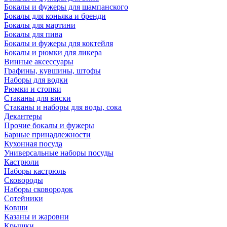
Бокалы и фужеры для шампанского
Бокалы для коньяка и бренди
Бокалы для мартини
Бокалы для пива
Бокалы и фужеры для коктейля
Бокалы и рюмки для ликера
Винные аксессуары
Графины, кувшины, штофы
Наборы для водки
Рюмки и стопки
Стаканы для виски
Стаканы и наборы для воды, сока
Декантеры
Прочие бокалы и фужеры
Барные принадлежности
Кухонная посуда
Универсальные наборы посуды
Кастрюли
Наборы кастрюль
Сковороды
Наборы сковородок
Сотейники
Ковши
Казаны и жаровни
Крышки