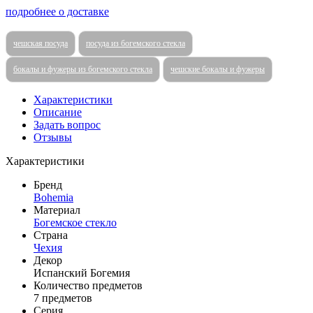
подробнее о доставке
чешская посуда
посуда из богемского стекла
бокалы и фужеры из богемского стекла
чешские бокалы и фужеры
Характеристики
Описание
Задать вопрос
Отзывы
Характеристики
Бренд
Bohemia
Материал
Богемское стекло
Страна
Чехия
Декор
Испанский Богемия
Количество предметов
7 предметов
Серия