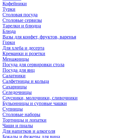
Кофейники
Турки
Столовая посуда
Столовые сервизы
Тарелки и блюдца
Блюда
Вазы для конфет, фруктов, варенья
Горки
Для хлеба и десерта
Креманки и розетки
Менажницы
Посуда для сервировки стола
Посуда для яиц
Салатники
Салфетницы и кольца
Сахарницы
Селедочницы
Соусники, молочники, сливочники
Бульонницы и суповые чашки
Супницы
Столовые наборы
Тортницы и лопатки
Чаши и пиалы
Для напитков и алкоголя
Бокалы и фужеры для вина