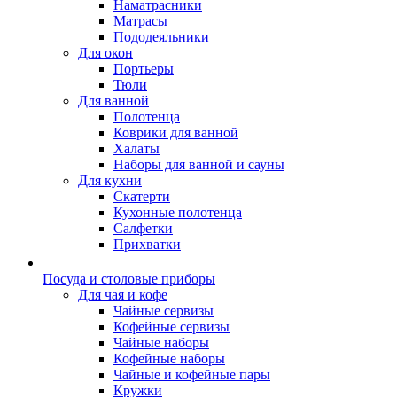
Наматрасники
Матрасы
Пододеяльники
Для окон
Портьеры
Тюли
Для ванной
Полотенца
Коврики для ванной
Халаты
Наборы для ванной и сауны
Для кухни
Скатерти
Кухонные полотенца
Салфетки
Прихватки
Посуда и столовые приборы
Для чая и кофе
Чайные сервизы
Кофейные сервизы
Чайные наборы
Кофейные наборы
Чайные и кофейные пары
Кружки