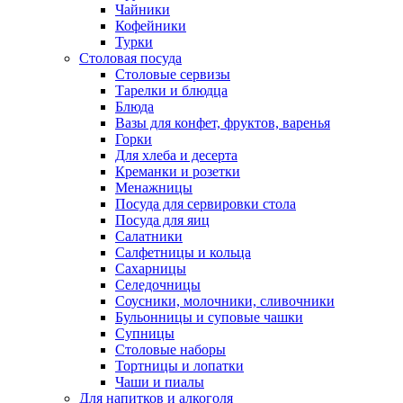
Чайники
Кофейники
Турки
Столовая посуда
Столовые сервизы
Тарелки и блюдца
Блюда
Вазы для конфет, фруктов, варенья
Горки
Для хлеба и десерта
Креманки и розетки
Менажницы
Посуда для сервировки стола
Посуда для яиц
Салатники
Салфетницы и кольца
Сахарницы
Селедочницы
Соусники, молочники, сливочники
Бульонницы и суповые чашки
Супницы
Столовые наборы
Тортницы и лопатки
Чаши и пиалы
Для напитков и алкоголя