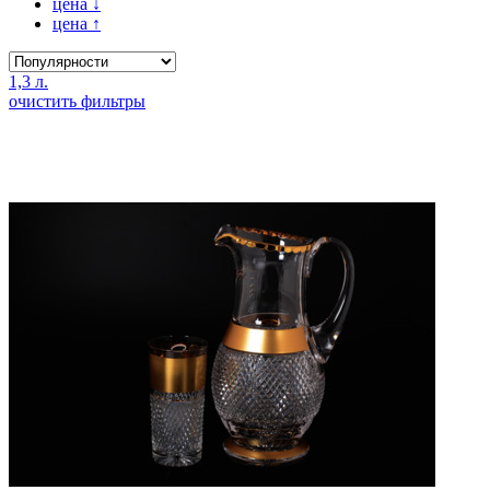
цена
↓
цена
↑
1,3 л.
очистить фильтры