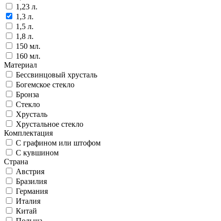
1,23 л.
1,3 л.
1,5 л.
1,8 л.
150 мл.
160 мл.
Материал
Бессвинцовый хрусталь
Богемское стекло
Бронза
Стекло
Хрусталь
Хрустальное стекло
Комплектация
С графином или штофом
С кувшином
Страна
Австрия
Бразилия
Германия
Италия
Китай
Польша