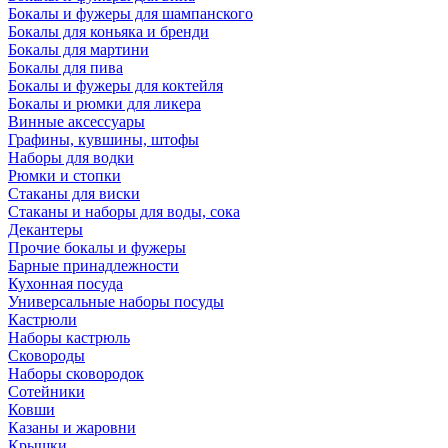
Бокалы и фужеры для шампанского
Бокалы для коньяка и бренди
Бокалы для мартини
Бокалы для пива
Бокалы и фужеры для коктейля
Бокалы и рюмки для ликера
Винные аксессуары
Графины, кувшины, штофы
Наборы для водки
Рюмки и стопки
Стаканы для виски
Стаканы и наборы для воды, сока
Декантеры
Прочие бокалы и фужеры
Барные принадлежности
Кухонная посуда
Универсальные наборы посуды
Кастрюли
Наборы кастрюль
Сковороды
Наборы сковородок
Сотейники
Ковши
Казаны и жаровни
Крышки