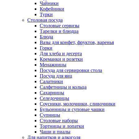
Чайники
Кофейники
Турки
Столовая посуда
Столовые сервизы
Тарелки и блюдца
Блюда
Вазы для конфет, фруктов, варенья
Горки
Для хлеба и десерта
Креманки и розетки
Менажницы
Посуда для сервировки стола
Посуда для яиц
Салатники
Салфетницы и кольца
Сахарницы
Селедочницы
Соусники, молочники, сливочники
Бульонницы и суповые чашки
Супницы
Столовые наборы
Тортницы и лопатки
Чаши и пиалы
Для напитков и алкоголя