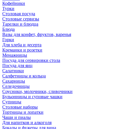
Кофейники
Турки
Столовая посуда
Столовые сервизы
Тарелки и блюдца
Блюда
Вазы для конфет, фруктов, варенья
Горки
Для хлеба и десерта
Креманки и розетки
Менажницы
Посуда для сервировки стола
Посуда для яиц
Салатники
Салфетницы и кольца
Сахарницы
Селедочницы
Соусники, молочники, сливочники
Бульонницы и суповые чашки
Супницы
Столовые наборы
Тортницы и лопатки
Чаши и пиалы
Для напитков и алкоголя
Бокалы и фужеры для вина