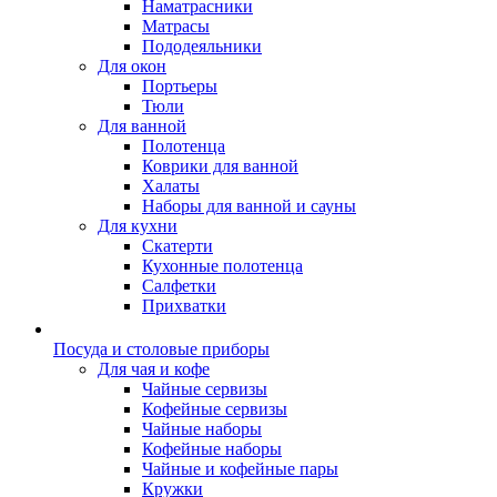
Наматрасники
Матрасы
Пододеяльники
Для окон
Портьеры
Тюли
Для ванной
Полотенца
Коврики для ванной
Халаты
Наборы для ванной и сауны
Для кухни
Скатерти
Кухонные полотенца
Салфетки
Прихватки
Посуда и столовые приборы
Для чая и кофе
Чайные сервизы
Кофейные сервизы
Чайные наборы
Кофейные наборы
Чайные и кофейные пары
Кружки