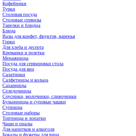
Кофейники
Турки
Столовая посуда
Столовые сервизы
Тарелки и блюдца
Блюда
Вазы для конфет, фруктов, варенья
Горки
Для хлеба и десерта
Креманки и розетки
Менажницы
Посуда для сервировки стола
Посуда для яиц
Салатники
Салфетницы и кольца
Сахарницы
Селедочницы
Соусники, молочники, сливочники
Бульонницы и суповые чашки
Супницы
Столовые наборы
Тортницы и лопатки
Чаши и пиалы
Для напитков и алкоголя
Бокалы и фужеры для вина