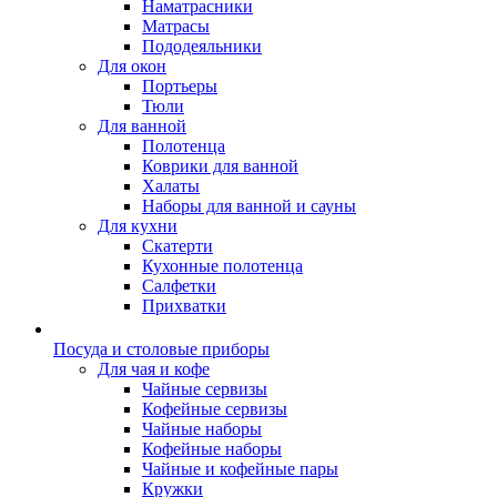
Наматрасники
Матрасы
Пододеяльники
Для окон
Портьеры
Тюли
Для ванной
Полотенца
Коврики для ванной
Халаты
Наборы для ванной и сауны
Для кухни
Скатерти
Кухонные полотенца
Салфетки
Прихватки
Посуда и столовые приборы
Для чая и кофе
Чайные сервизы
Кофейные сервизы
Чайные наборы
Кофейные наборы
Чайные и кофейные пары
Кружки