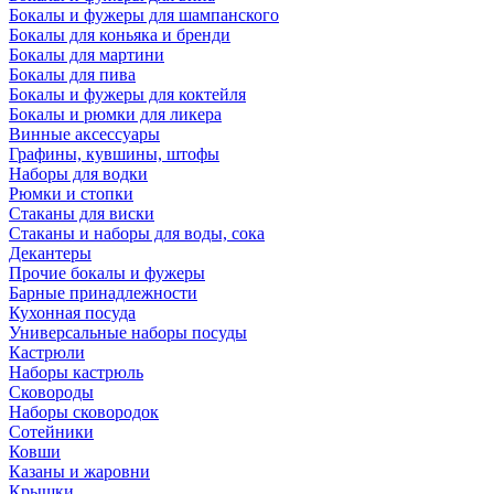
Бокалы и фужеры для шампанского
Бокалы для коньяка и бренди
Бокалы для мартини
Бокалы для пива
Бокалы и фужеры для коктейля
Бокалы и рюмки для ликера
Винные аксессуары
Графины, кувшины, штофы
Наборы для водки
Рюмки и стопки
Стаканы для виски
Стаканы и наборы для воды, сока
Декантеры
Прочие бокалы и фужеры
Барные принадлежности
Кухонная посуда
Универсальные наборы посуды
Кастрюли
Наборы кастрюль
Сковороды
Наборы сковородок
Сотейники
Ковши
Казаны и жаровни
Крышки