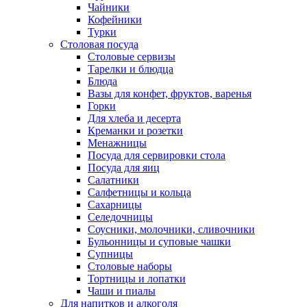
Чайники
Кофейники
Турки
Столовая посуда
Столовые сервизы
Тарелки и блюдца
Блюда
Вазы для конфет, фруктов, варенья
Горки
Для хлеба и десерта
Креманки и розетки
Менажницы
Посуда для сервировки стола
Посуда для яиц
Салатники
Салфетницы и кольца
Сахарницы
Селедочницы
Соусники, молочники, сливочники
Бульонницы и суповые чашки
Супницы
Столовые наборы
Тортницы и лопатки
Чаши и пиалы
Для напитков и алкоголя