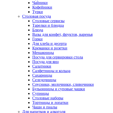
Чайники
Кофейники
Турки
Столовая посуда
Столовые сервизы
Тарелки и блюдца
Блюда
Вазы для конфет, фруктов, варенья
Горки
Для хлеба и десерта
Креманки и розетки
Менажницы
Посуда для сервировки стола
Посуда для яиц
Салатники
Салфетницы и кольца
Сахарницы
Селедочницы
Соусники, молочники, сливочники
Бульонницы и суповые чашки
Супницы
Столовые наборы
Тортницы и лопатки
Чаши и пиалы
Для напитков и алкоголя