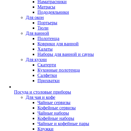
Наматрасники
Матрасы
Пододеяльники
Для окон
Портьеры
Тюли
Для ванной
Полотенца
Коврики для ванной
Халаты
Наборы для ванной и сауны
Для кухни
Скатерти
Кухонные полотенца
Салфетки
Прихватки
Посуда и столовые приборы
Для чая и кофе
Чайные сервизы
Кофейные сервизы
Чайные наборы
Кофейные наборы
Чайные и кофейные пары
Кружки