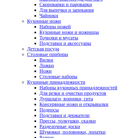
Скороварки и пароварки
Для выпечки и запекания
Чайники
Кухонные ножи
Наборы ножей
Кухонные ножи и ножницы
Точилки и мусаты
Подставки и аксессуары
Детская посуда
Столовые приборы
Вилки
Ложки
Ножи
Столовые наборы
Кухонные принадлежности
Наборы кухонных принадлежностей
Для резки и очистки продуктов
Дуршлаги, воронки, сита
Консервные ножи и открывалки
Подносы
Подставки и держатели
Прессы, толкушки, скалки
Разделочные доски
Шумовки, половники, лопатки
Разное