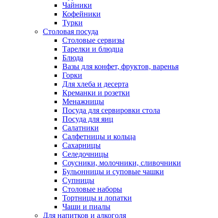
Чайники
Кофейники
Турки
Столовая посуда
Столовые сервизы
Тарелки и блюдца
Блюда
Вазы для конфет, фруктов, варенья
Горки
Для хлеба и десерта
Креманки и розетки
Менажницы
Посуда для сервировки стола
Посуда для яиц
Салатники
Салфетницы и кольца
Сахарницы
Селедочницы
Соусники, молочники, сливочники
Бульонницы и суповые чашки
Супницы
Столовые наборы
Тортницы и лопатки
Чаши и пиалы
Для напитков и алкоголя