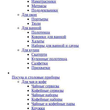
Наматрасники
Матрасы
Пододеяльники
Для окон
Портьеры
Тюли
Для ванной
Полотенца
Коврики для ванной
Халаты
Наборы для ванной и сауны
Для кухни
Скатерти
Кухонные полотенца
Салфетки
Прихватки
Посуда и столовые приборы
Для чая и кофе
Чайные сервизы
Кофейные сервизы
Чайные наборы
Кофейные наборы
Чайные и кофейные пары
Кружки