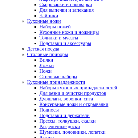
Скороварки и пароварки
Для выпечки и запекания
Чайники
Кухонные ножи
Наборы ножей
Кухонные ножи и ножницы
Точилки и мусаты
Подставки и аксессуары
Детская посуда
Столовые приборы
Вилки
Ложки
Ножи
Столовые наборы
Кухонные принадлежности
Наборы кухонных принадлежностей
Для резки и очистки продуктов
Дуршлаги, воронки, сита
Консервные ножи и открывалки
Подносы
Подставки и держатели
Прессы, толкушки, скалки
Разделочные доски
Шумовки, половники, лопатки
Разное