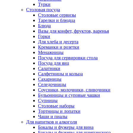
Турки
Столовая посуда
Столовые сервизы
Тарелки и блюдца
Блюда
Вазы для конфет, фруктов, варенья
Горки
Для хлеба и десерта
Креманки и розетки
Менажницы
Посуда для сервировки стола
Посуда для яиц
Салатники
Салфетницы и кольца
Сахарницы
Селедочницы
Соусники, молочники, сливочники
Бульонницы и суповые чашки
Супницы
Столовые наборы
Тортницы и лопатки
Чаши и пиалы
Для напитков и алкоголя
Бокалы и фужеры для вина
Бокалы и фужеры для шампанского