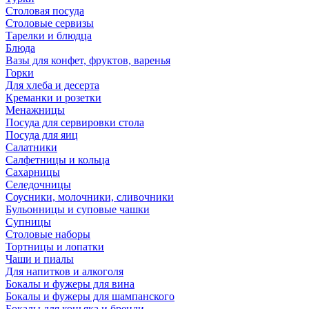
Столовая посуда
Столовые сервизы
Тарелки и блюдца
Блюда
Вазы для конфет, фруктов, варенья
Горки
Для хлеба и десерта
Креманки и розетки
Менажницы
Посуда для сервировки стола
Посуда для яиц
Салатники
Салфетницы и кольца
Сахарницы
Селедочницы
Соусники, молочники, сливочники
Бульонницы и суповые чашки
Супницы
Столовые наборы
Тортницы и лопатки
Чаши и пиалы
Для напитков и алкоголя
Бокалы и фужеры для вина
Бокалы и фужеры для шампанского
Бокалы для коньяка и бренди