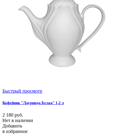
Быстрый просмотр
Кофейник "Лауринда Белая" 1,2 л
2 180
руб.
Нет в наличии
Добавить
в избранное