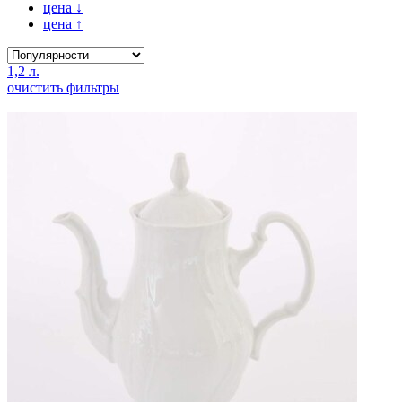
цена
↓
цена
↑
1,2 л.
очистить фильтры