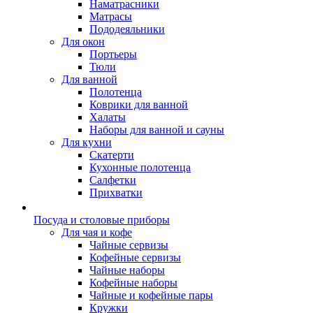
Наматрасники
Матрасы
Пододеяльники
Для окон
Портьеры
Тюли
Для ванной
Полотенца
Коврики для ванной
Халаты
Наборы для ванной и сауны
Для кухни
Скатерти
Кухонные полотенца
Салфетки
Прихватки
Посуда и столовые приборы
Для чая и кофе
Чайные сервизы
Кофейные сервизы
Чайные наборы
Кофейные наборы
Чайные и кофейные пары
Кружки