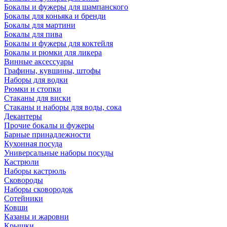
Бокалы и фужеры для шампанского
Бокалы для коньяка и бренди
Бокалы для мартини
Бокалы для пива
Бокалы и фужеры для коктейля
Бокалы и рюмки для ликера
Винные аксессуары
Графины, кувшины, штофы
Наборы для водки
Рюмки и стопки
Стаканы для виски
Стаканы и наборы для воды, сока
Декантеры
Прочие бокалы и фужеры
Барные принадлежности
Кухонная посуда
Универсальные наборы посуды
Кастрюли
Наборы кастрюль
Сковороды
Наборы сковородок
Сотейники
Ковши
Казаны и жаровни
Крышки