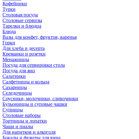
Кофейники
Турки
Столовая посуда
Столовые сервизы
Тарелки и блюдца
Блюда
Вазы для конфет, фруктов, варенья
Горки
Для хлеба и десерта
Креманки и розетки
Менажницы
Посуда для сервировки стола
Посуда для яиц
Салатники
Салфетницы и кольца
Сахарницы
Селедочницы
Соусники, молочники, сливочники
Бульонницы и суповые чашки
Супницы
Столовые наборы
Тортницы и лопатки
Чаши и пиалы
Для напитков и алкоголя
Бокалы и фужеры для вина