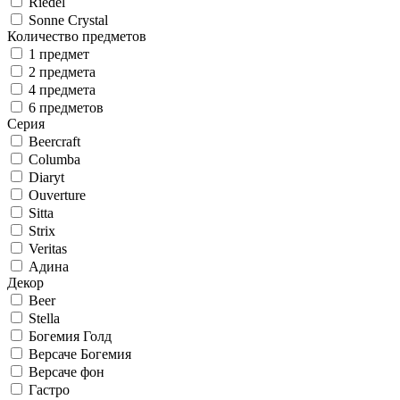
Riedel
Sonne Crystal
Количество предметов
1 предмет
2 предмета
4 предмета
6 предметов
Серия
Beercraft
Columba
Diaryt
Ouverture
Sitta
Strix
Veritas
Адина
Декор
Beer
Stella
Богемия Голд
Версаче Богемия
Версаче фон
Гастро