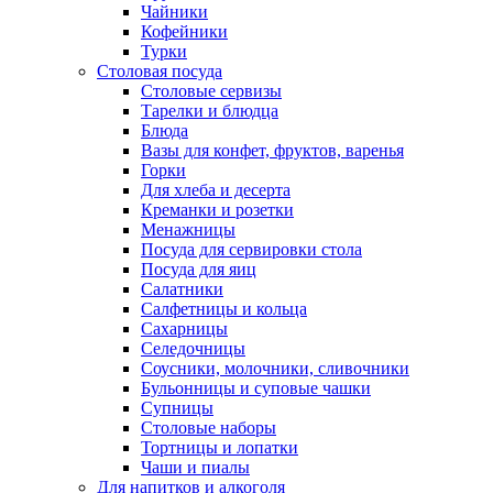
Чайники
Кофейники
Турки
Столовая посуда
Столовые сервизы
Тарелки и блюдца
Блюда
Вазы для конфет, фруктов, варенья
Горки
Для хлеба и десерта
Креманки и розетки
Менажницы
Посуда для сервировки стола
Посуда для яиц
Салатники
Салфетницы и кольца
Сахарницы
Селедочницы
Соусники, молочники, сливочники
Бульонницы и суповые чашки
Супницы
Столовые наборы
Тортницы и лопатки
Чаши и пиалы
Для напитков и алкоголя