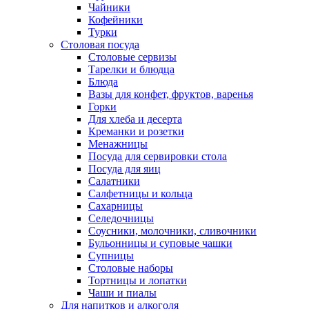
Чайники
Кофейники
Турки
Столовая посуда
Столовые сервизы
Тарелки и блюдца
Блюда
Вазы для конфет, фруктов, варенья
Горки
Для хлеба и десерта
Креманки и розетки
Менажницы
Посуда для сервировки стола
Посуда для яиц
Салатники
Салфетницы и кольца
Сахарницы
Селедочницы
Соусники, молочники, сливочники
Бульонницы и суповые чашки
Супницы
Столовые наборы
Тортницы и лопатки
Чаши и пиалы
Для напитков и алкоголя