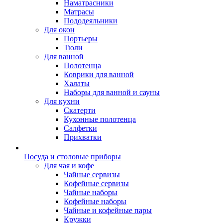
Наматрасники
Матрасы
Пододеяльники
Для окон
Портьеры
Тюли
Для ванной
Полотенца
Коврики для ванной
Халаты
Наборы для ванной и сауны
Для кухни
Скатерти
Кухонные полотенца
Салфетки
Прихватки
Посуда и столовые приборы
Для чая и кофе
Чайные сервизы
Кофейные сервизы
Чайные наборы
Кофейные наборы
Чайные и кофейные пары
Кружки