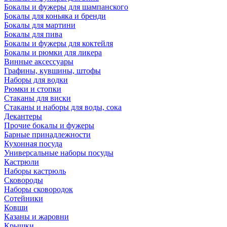
Бокалы и фужеры для шампанского
Бокалы для коньяка и бренди
Бокалы для мартини
Бокалы для пива
Бокалы и фужеры для коктейля
Бокалы и рюмки для ликера
Винные аксессуары
Графины, кувшины, штофы
Наборы для водки
Рюмки и стопки
Стаканы для виски
Стаканы и наборы для воды, сока
Декантеры
Прочие бокалы и фужеры
Барные принадлежности
Кухонная посуда
Универсальные наборы посуды
Кастрюли
Наборы кастрюль
Сковороды
Наборы сковородок
Сотейники
Ковши
Казаны и жаровни
Крышки