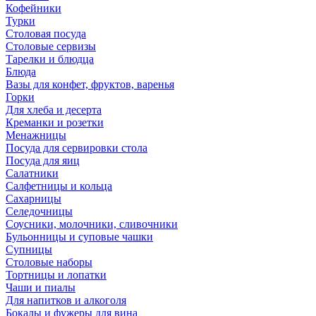
Кофейники
Турки
Столовая посуда
Столовые сервизы
Тарелки и блюдца
Блюда
Вазы для конфет, фруктов, варенья
Горки
Для хлеба и десерта
Креманки и розетки
Менажницы
Посуда для сервировки стола
Посуда для яиц
Салатники
Салфетницы и кольца
Сахарницы
Селедочницы
Соусники, молочники, сливочники
Бульонницы и суповые чашки
Супницы
Столовые наборы
Тортницы и лопатки
Чаши и пиалы
Для напитков и алкоголя
Бокалы и фужеры для вина